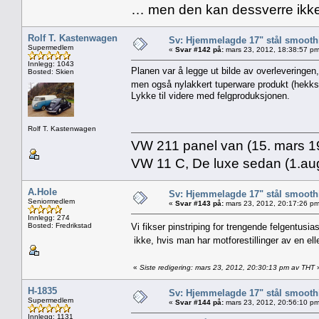
… men den kan dessverre ikke
Rolf T. Kastenwagen
Sv: Hjemmelagde 17" stål smoothi
Supermedlem
«
Svar #142 på:
mars 23, 2012, 18:38:57 pm
Innlegg: 1043
Planen var å legge ut bilde av overleveringen, 
Bosted: Skien
men også nylakkert tuperware produkt (hekkspoil
Lykke til videre med felgproduksjonen.
Rolf T. Kastenwagen
VW 211 panel van (15. mars 19
VW 11 C, De luxe sedan (1.aug
A.Hole
Sv: Hjemmelagde 17" stål smoothi
Seniormedlem
«
Svar #143 på:
mars 23, 2012, 20:17:26 pm
Innlegg: 274
Bosted: Fredrikstad
Vi fikser pinstriping for trengende felgentusia
ikke, hvis man har motforestillinger av en el
«
Siste redigering: mars 23, 2012, 20:30:13 pm av THT
H-1835
Sv: Hjemmelagde 17" stål smoothi
Supermedlem
«
Svar #144 på:
mars 23, 2012, 20:56:10 pm
Innlegg: 1131