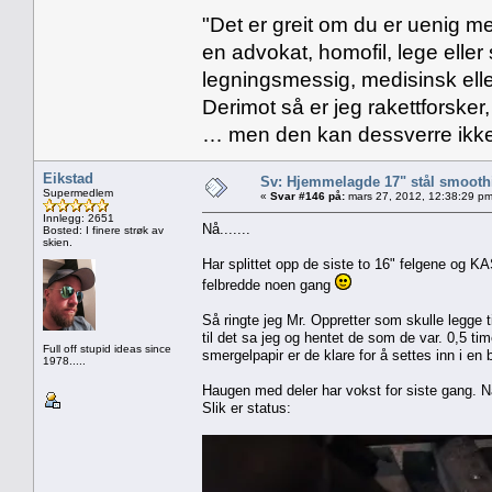
"Det er greit om du er uenig me
en advokat, homofil, lege eller 
legningsmessig, medisinsk ell
Derimot så er jeg rakettforsker
… men den kan dessverre ikke
Eikstad
Sv: Hjemmelagde 17" stål smoothi
Supermedlem
«
Svar #146 på:
mars 27, 2012, 12:38:29 pm
Innlegg: 2651
Nå.......
Bosted: I finere strøk av
skien.
Har splittet opp de siste to 16" felgene og K
felbredde noen gang
Så ringte jeg Mr. Oppretter som skulle legge 
til det sa jeg og hentet de som de var. 0,5 tim
Full off stupid ideas since
smergelpapir er de klare for å settes inn i en 
1978.....
Haugen med deler har vokst for siste gang. Nå
Slik er status: