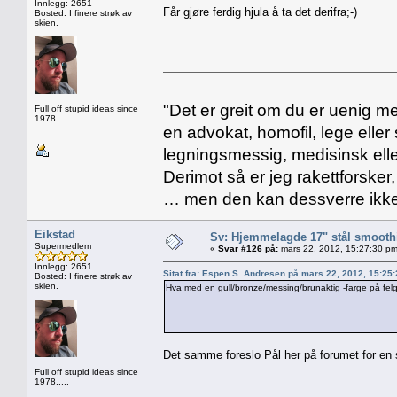
Innlegg: 2651
Får gjøre ferdig hjula å ta det derifra;-)
Bosted: I finere strøk av
skien.
"Det er greit om du er uenig me
Full off stupid ideas since
1978.....
en advokat, homofil, lege eller 
legningsmessig, medisinsk ell
Derimot så er jeg rakettforsker
… men den kan dessverre ikke
Eikstad
Sv: Hjemmelagde 17" stål smoothi
Supermedlem
«
Svar #126 på:
mars 22, 2012, 15:27:30 pm
Innlegg: 2651
Sitat fra: Espen S. Andresen på mars 22, 2012, 15:25
Bosted: I finere strøk av
skien.
Hva med en gull/bronze/messing/brunaktig -farge på felg
Det samme foreslo Pål her på forumet for en 
Full off stupid ideas since
1978.....