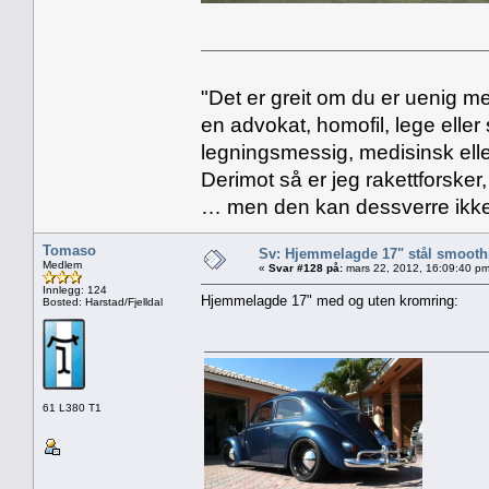
"Det er greit om du er uenig me
en advokat, homofil, lege eller 
legningsmessig, medisinsk ell
Derimot så er jeg rakettforsker
… men den kan dessverre ikke
Tomaso
Sv: Hjemmelagde 17" stål smoothi
Medlem
«
Svar #128 på:
mars 22, 2012, 16:09:40 pm
Innlegg: 124
Hjemmelagde 17" med og uten kromring:
Bosted: Harstad/Fjelldal
61 L380 T1