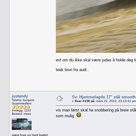
evt om du ikke skal være judas å holde deg t
teak brun fra audi..
justandy
Sv: Hjemmelagde 17" stål smoothi
Telehiv Jumpers
«
Svar #138 på:
mars 22, 2012, 23:13:41 pm
Supermedlem
vis man først skal ha snobbering på breie stå
Innlegg: 1110
Bosted: moss
som mulig
stæsj hore og hard barket