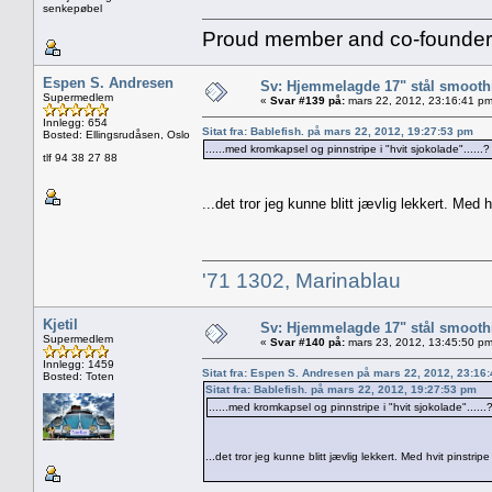
senkepøbel
Proud member and co-founder 
Espen S. Andresen
Sv: Hjemmelagde 17" stål smoothi
Supermedlem
«
Svar #139 på:
mars 22, 2012, 23:16:41 pm
Innlegg: 654
Sitat fra: Bablefish. på mars 22, 2012, 19:27:53 pm
Bosted: Ellingsrudåsen, Oslo
......med kromkapsel og pinnstripe i "hvit sjokolade"......?
tlf 94 38 27 88
...det tror jeg kunne blitt jævlig lekkert. Med
'71 1302, Marinablau
Kjetil
Sv: Hjemmelagde 17" stål smoothi
Supermedlem
«
Svar #140 på:
mars 23, 2012, 13:45:50 pm
Innlegg: 1459
Sitat fra: Espen S. Andresen på mars 22, 2012, 23:16
Bosted: Toten
Sitat fra: Bablefish. på mars 22, 2012, 19:27:53 pm
......med kromkapsel og pinnstripe i "hvit sjokolade"......
...det tror jeg kunne blitt jævlig lekkert. Med hvit pinstri