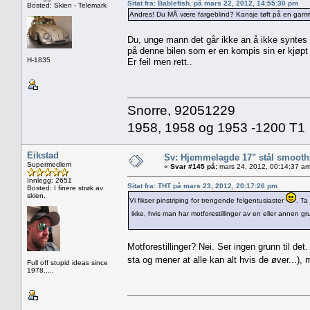
Sitat fra: Bablefish. på mars 22, 2012, 14:55:30 pm
Bosted: Skien - Telemark
Andres! Du MÅ være fargeblind? Kansje tøft på en gamme
Du, unge mann det går ikke an å ikke syntes 
på denne bilen som er en kompis sin er kjøpt
H-1835
Er feil men rett..
Snorre, 92051229
1958, 1958 og 1953 -1200 T1
Eikstad
Sv: Hjemmelagde 17" stål smoothi
Supermedlem
«
Svar #145 på:
mars 24, 2012, 00:14:37 am
Innlegg: 2651
Sitat fra: THT på mars 23, 2012, 20:17:26 pm
Bosted: I finere strøk av
skien.
Vi fikser pinstriping for trengende felgentusiaster
. Ta
ikke, hvis man har motforestillinger av en eller annen gr
Motforestillinger? Nei. Ser ingen grunn til det. 
sta og mener at alle kan alt hvis de øver...),
Full off stupid ideas since
1978.....