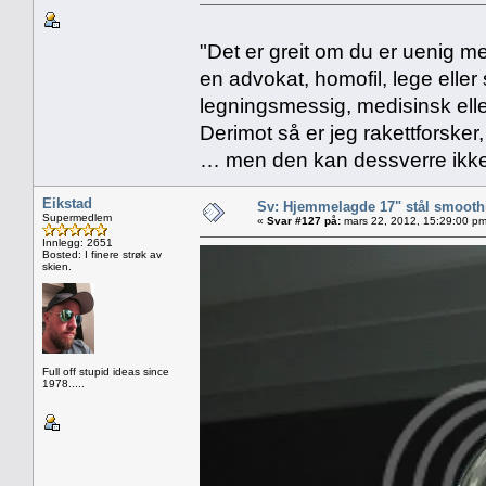
"Det er greit om du er uenig me
en advokat, homofil, lege eller 
legningsmessig, medisinsk ell
Derimot så er jeg rakettforsker
… men den kan dessverre ikke
Eikstad
Sv: Hjemmelagde 17" stål smoothi
Supermedlem
«
Svar #127 på:
mars 22, 2012, 15:29:00 pm
Innlegg: 2651
Bosted: I finere strøk av
skien.
Full off stupid ideas since
1978.....