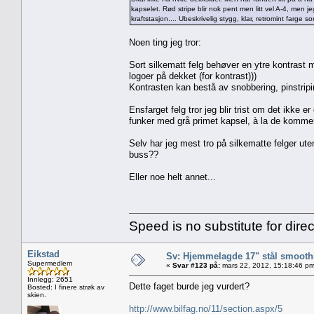
kapselet. Rød stripe blir nok pent men litt vel A-4, men 
kraftstasjon.... Ubeskrivelig stygg, klar, retromint farge s
Noen ting jeg tror:
Sort silkematt felg behøver en ytre kontrast
logoer på dekket (for kontrast)))
Kontrasten kan bestå av snobbering, pinstripin
Ensfarget felg tror jeg blir trist om det ikke e
funker med grå primet kapsel, à la de kommer
Selv har jeg mest tro på silkematte felger ut
buss??
Eller noe helt annet...
Speed is no substitute for direc
Eikstad
Sv: Hjemmelagde 17" stål smoothi
Supermedlem
«
Svar #123 på:
mars 22, 2012, 15:18:46 pm
Innlegg: 2651
Dette faget burde jeg vurdert?
Bosted: I finere strøk av
skien.
http://www.bilfag.no/11/section.aspx/5