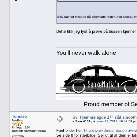
Selv har jeg mest tro på silkematte felger uten kapsel,
Dette fikk jeg lyst å prøve på bussen kjenner 
You'll never walk alone
Proud member of Senk
Tomaso
Sv: Hjemmelagde 17" stål smoothi
Medlem
«
Svar #131 på:
mars 22, 2012, 16:42:59 pm
Innlegg: 124
Fant bilder her:
http://www.thesamba.com/vw
Bosted: Harstad/Fjelldal
Se side 8 for nærbilde. Ser ut til at dem er la