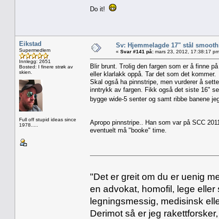
Do it!
Eikstad
Sv: Hjemmelagde 17" stål smoothi
Supermedlem
«
Svar #141 på:
mars 23, 2012, 17:38:17 pm
Innlegg: 2651
Blir brunt. Trolig den fargen som er å finne p
Bosted: I finere strøk av
skien.
eller klarlakk oppå. Tar det som det kommer.
Skal også ha pinnstripe, men vurderer å sette d
inntrykk av fargen. Fikk også det siste 16" se
bygge wide-5 senter og samt ribbe banene jeg
Full off stupid ideas since
Apropo pinnstripe.. Han som var på SCC 201
1978.....
eventuelt må "booke" time.
"Det er greit om du er uenig me
en advokat, homofil, lege eller 
legningsmessig, medisinsk ell
Derimot så er jeg rakettforsker