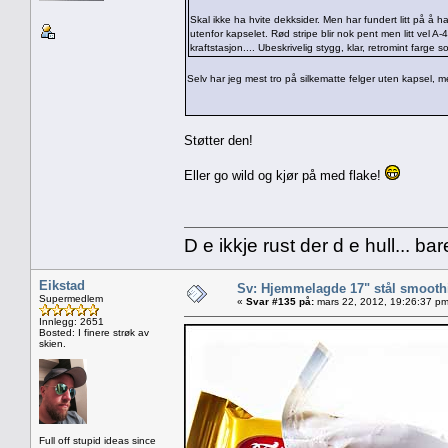
Skal ikke ha hvite dekksider. Men har fundert litt på å h
utenfor kapselet. Rød stripe blir nok pent men litt vel 
kraftstasjon.... Ubeskrivelig stygg, klar, retromint farge 
Selv har jeg mest tro på silkematte felger uten kapsel,
Støtter den!
Eller go wild og kjør på med flake!
D e ikkje rust der d e hull... ba
Eikstad
Sv: Hjemmelagde 17" stål smoothi
Supermedlem
«
Svar #135 på:
mars 22, 2012, 19:26:37 pm
Innlegg: 2651
Bosted: I finere strøk av
skien.
Full off stupid ideas since