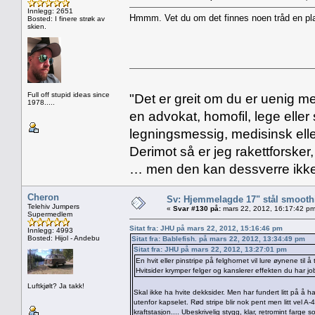
Innlegg: 2651
Hmmm. Vet du om det finnes noen tråd en pl
Bosted: I finere strøk av
skien.
Full off stupid ideas since
"Det er greit om du er uenig me
1978.....
en advokat, homofil, lege eller 
legningsmessig, medisinsk ell
Derimot så er jeg rakettforsker
… men den kan dessverre ikke
Cheron
Sv: Hjemmelagde 17" stål smoothi
Telehiv Jumpers
«
Svar #130 på:
mars 22, 2012, 16:17:42 pm
Supermedlem
Sitat fra: JHU på mars 22, 2012, 15:16:46 pm
Innlegg: 4993
Bosted: Hijol - Andebu
Sitat fra: Bablefish. på mars 22, 2012, 13:34:49 pm
Sitat fra: JHU på mars 22, 2012, 13:27:01 pm
En hvit eller pinstripe på felghornet vil lure øynene til 
Hvitsider krymper felger og kanslerer effekten du har jo
Luftkjølt? Ja takk!
Skal ikke ha hvite dekksider. Men har fundert litt på å h
utenfor kapselet. Rød stripe blir nok pent men litt vel 
kraftstasjon.... Ubeskrivelig stygg, klar, retromint farge 