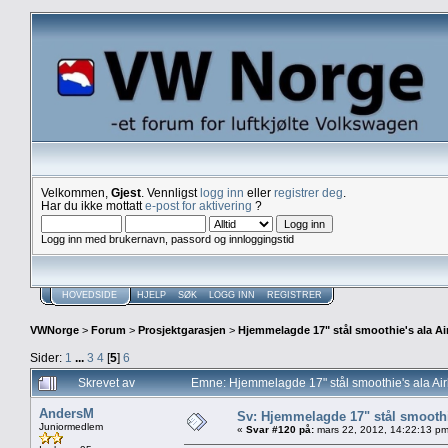
Velkommen,
Gjest
. Vennligst
logg inn
eller
registrer deg
.
Har du ikke mottatt
e-post for aktivering
?
Logg inn med brukernavn, passord og innloggingstid
HOVEDSIDE
HJELP
SØK
LOGG INN
REGISTRER
VWNorge
>
Forum
>
Prosjektgarasjen
>
Hjemmelagde 17" stål smoothie's ala Ai
Sider:
1
...
3
4
[
5
]
6
Skrevet av
Emne: Hjemmelagde 17" stål smoothie's ala Ai
AndersM
Sv: Hjemmelagde 17" stål smoothi
Juniormedlem
«
Svar #120 på:
mars 22, 2012, 14:22:13 pm