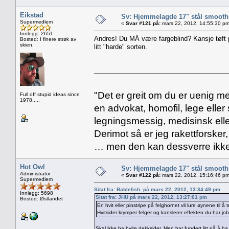
Eikstad
Sv: Hjemmelagde 17" stål smoothi
Supermedlem
«
Svar #121 på:
mars 22, 2012, 14:55:30 pm
Innlegg: 2651
Andres! Du MÅ være fargeblind? Kansje tøft
Bosted: I finere strøk av
skien.
litt "harde" sorten.
"Det er greit om du er uenig me
Full off stupid ideas since
1978.....
en advokat, homofil, lege eller 
legningsmessig, medisinsk ell
Derimot så er jeg rakettforsker
… men den kan dessverre ikke
Hot Owl
Sv: Hjemmelagde 17" stål smoothi
Administrator
«
Svar #122 på:
mars 22, 2012, 15:16:46 pm
Supermedlem
Sitat fra: Bablefish. på mars 22, 2012, 13:34:49 pm
Innlegg: 5698
Sitat fra: JHU på mars 22, 2012, 13:27:01 pm
Bosted: Østlandet
En hvit eller pinstripe på felghornet vil lure øynene til å
Hvitsider krymper felger og kanslerer effekten du har job
Skal ikke ha hvite dekksider. Men har fundert litt på å ha