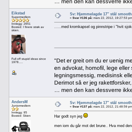
… men den kan dessverre ikke
Eikstad
Sv: Hjemmelagde 17" stål smoothi
Supermedlem
«
Svar #136 på:
mars 22, 2012, 19:27:53 pm
Innlegg: 2651
......med kromkapsel og pinnstripe i "hvit sjoko
Bosted: I finere strøk av
skien.
Full off stupid ideas since
"Det er greit om du er uenig me
1978.....
en advokat, homofil, lege eller 
legningsmessig, medisinsk ell
Derimot så er jeg rakettforsker
… men den kan dessverre ikke
AndersM
Sv: Hjemmelagde 17" stål smoothi
Juniormedlem
«
Svar #137 på:
mars 22, 2012, 21:48:59 pm
Innlegg: 95
Bosted: Skien
Har godt syn jeg
men iom du går mot det brune.. Hva med de