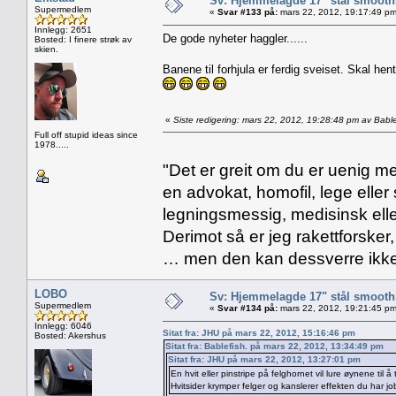
Sv: Hjemmelagde 17" stål smoothi
Supermedlem
«
Svar #133 på:
mars 22, 2012, 19:17:49 pm
Innlegg: 2651
De gode nyheter haggler......
Bosted: I finere strøk av
skien.
Banene til forhjula er ferdig sveiset. Skal hen
«
Siste redigering: mars 22, 2012, 19:28:48 pm av Bable
Full off stupid ideas since
1978.....
"Det er greit om du er uenig me
en advokat, homofil, lege eller 
legningsmessig, medisinsk ell
Derimot så er jeg rakettforsker
… men den kan dessverre ikke
LOBO
Sv: Hjemmelagde 17" stål smoothi
Supermedlem
«
Svar #134 på:
mars 22, 2012, 19:21:45 pm
Innlegg: 6046
Sitat fra: JHU på mars 22, 2012, 15:16:46 pm
Bosted: Akershus
Sitat fra: Bablefish. på mars 22, 2012, 13:34:49 pm
Sitat fra: JHU på mars 22, 2012, 13:27:01 pm
En hvit eller pinstripe på felghornet vil lure øynene til 
Hvitsider krymper felger og kanslerer effekten du har jo