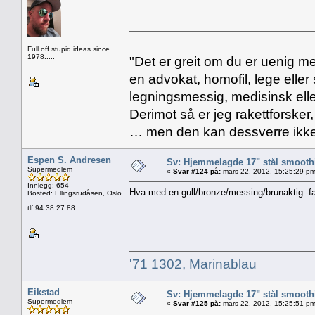
Full off stupid ideas since
1978.....
"Det er greit om du er uenig me
en advokat, homofil, lege eller 
legningsmessig, medisinsk ell
Derimot så er jeg rakettforsker
… men den kan dessverre ikke
Espen S. Andresen
Sv: Hjemmelagde 17" stål smoothi
Supermedlem
«
Svar #124 på:
mars 22, 2012, 15:25:29 pm
Innlegg: 654
Hva med en gull/bronze/messing/brunaktig -fa
Bosted: Ellingsrudåsen, Oslo
tlf 94 38 27 88
'71 1302, Marinablau
Eikstad
Sv: Hjemmelagde 17" stål smoothi
Supermedlem
«
Svar #125 på:
mars 22, 2012, 15:25:51 pm