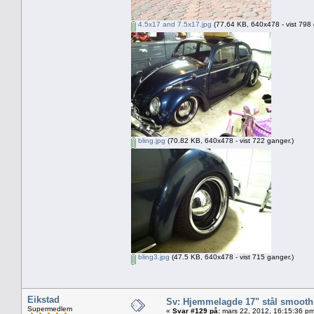
4.5x17 and 7.5x17.jpg
(77.64 KB, 640x478 - vist 798 
bling.jpg
(70.82 KB, 640x478 - vist 722 ganger.)
bling3.jpg
(47.5 KB, 640x478 - vist 715 ganger.)
Eikstad
Sv: Hjemmelagde 17" stål smoothi
Supermedlem
«
Svar #129 på:
mars 22, 2012, 16:15:36 pm