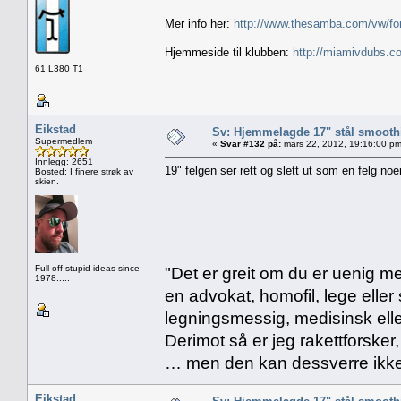
Mer info her:
http://www.thesamba.com/vw/fo
Hjemmeside til klubben:
http://miamivdubs.c
61 L380 T1
Eikstad
Sv: Hjemmelagde 17" stål smoothi
Supermedlem
«
Svar #132 på:
mars 22, 2012, 19:16:00 pm
Innlegg: 2651
19" felgen ser rett og slett ut som en felg n
Bosted: I finere strøk av
skien.
Full off stupid ideas since
"Det er greit om du er uenig me
1978.....
en advokat, homofil, lege eller 
legningsmessig, medisinsk ell
Derimot så er jeg rakettforsker
… men den kan dessverre ikke
Eikstad