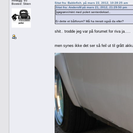
Innlegg: 95
Sitat fra: Bablefish. på mars 22, 2012, 10:28:25 am
Bosted: Skien
Sitat fra: AndersM på mars 21, 2012, 21:29:50 pm
sjøgrønn/mint med polert senterdeksel..
Er dette et båtforum? Må ha treratt også da eller?
shit.. trodde jeg var på forumet for riva ja.....
men synes ikke det ser så feil ut til grått akku