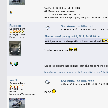
Vw Boble 1200 65mod FERDIG.
07 Mercedes benz c-klasse
2013 Sachs Madass 50CC/72cc.
58 BMW Isetta Microbil prosjekt, stor jobb. En haug med d
Ruggen
Sv: Annelies lille røde
Supermedlem
«
Svar #18 på:
august 01, 2012, 16:33:
Innlegg: 2110
Sitat fra: vw-t1 på august 01, 2012, 16:32:08 pm
Bosted: Herre
Å få kjøpt noen tidsriktige skilt på Lator vær så snill
Viste denne kom
Skulle jeg glemme noe jeg har kjøpt så bare send meg e
http://www.vwnorge.no/index.php/topic,26715.msg2656
vw-t1
Sv: Annelies lille røde
Supermedlem
«
Svar #19 på:
august 01, 2012, 16:35:
Innlegg: 707
Bosted:
hehe
Nesodden/Fagerstrand