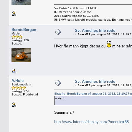
Vw Boble 1200 65mod FERDIG.
07 Mercedes benz c-klasse
2013 Sachs Madass 50CC/72cc.
58 BMW Isetta Microbil prosjekt, stor jobb. En haug med d
BernieBergan
Sv: Annelies lille røde
Medlem
«
Svar #22 på:
august 01, 2012, 19:19:
Innlegg: 126
Bosted:
HVor får mann kjøpt det sa du
mine er sån
A.Hole
Sv: Annelies lille røde
Seniormedlem
«
Svar #23 på:
august 01, 2012, 19:28:
Innlegg: 274
Sitat fra: BernieBergan på august 01, 2012, 19:19:27 
Bosted: Fredrikstad
å styr !
Sunnmørs?
http://www.lator.no/display.aspx?menuid=38