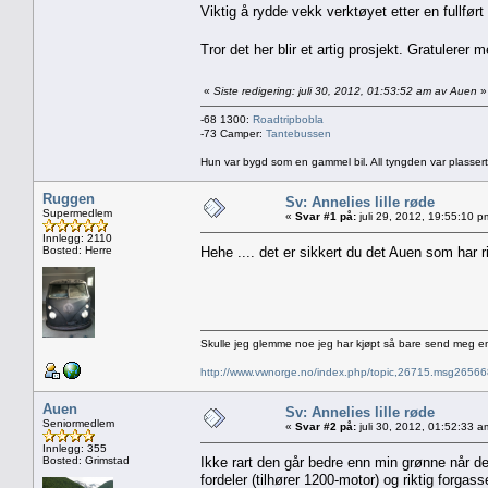
Viktig å rydde vekk verktøyet etter en fullført
Tror det her blir et artig prosjekt. Gratulerer
«
Siste redigering: juli 30, 2012, 01:53:52 am av Auen
»
-68 1300:
Roadtripbobla
-73 Camper:
Tantebussen
Hun var bygd som en gammel bil. All tyngden var plassert
Ruggen
Sv: Annelies lille røde
Supermedlem
«
Svar #1 på:
juli 29, 2012, 19:55:10 p
Innlegg: 2110
Bosted: Herre
Hehe .... det er sikkert du det Auen som har
Skulle jeg glemme noe jeg har kjøpt så bare send meg e
http://www.vwnorge.no/index.php/topic,26715.msg2656
Auen
Sv: Annelies lille røde
Seniormedlem
«
Svar #2 på:
juli 30, 2012, 01:52:33 a
Innlegg: 355
Bosted: Grimstad
Ikke rart den går bedre enn min grønne når 
fordeler (tilhører 1200-motor) og riktig forgasse