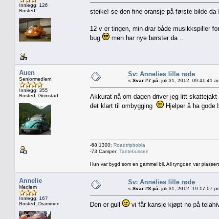
Innlegg: 126
Bosted:
steike! se den fine oransje på første bilde da
12 v er tingen, min drar både musikkspiller fo
bug
men har nye børster da ..
Auen
Sv: Annelies lille røde
Seniormedlem
«
Svar #7 på:
juli 31, 2012, 09:41:41 a
Innlegg: 355
Bosted: Grimstad
Akkurat nå om dagen driver jeg litt skattejak
det klart til ombygging
Hjelper å ha gode 
-68 1300:
Roadtripbobla
-73 Camper:
Tantebussen
Hun var bygd som en gammel bil. All tyngden var plassert
Annelie
Sv: Annelies lille røde
Medlem
«
Svar #8 på:
juli 31, 2012, 19:17:07 p
Innlegg: 167
Bosted: Drammen
Den er gull
vi får kansje kjøpt no på telahi