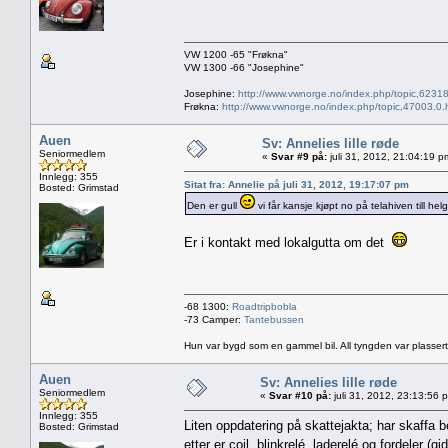
VW 1200 -65 "Frøkna"
VW 1300 -66 "Josephine"
Josephine:
http://www.vwnorge.no/index.php/topic,62318
Frøkna:
http://www.vwnorge.no/index.php/topic,47003.0.
Auen
Sv: Annelies lille røde
Seniormedlem
«
Svar #9 på:
juli 31, 2012, 21:04:19 p
Innlegg: 355
Sitat fra: Annelie på juli 31, 2012, 19:17:07 pm
Bosted: Grimstad
Den er gull
vi får kansje kjøpt no på telahiven till he
Er i kontakt med lokalgutta om det
-68 1300:
Roadtripbobla
-73 Camper:
Tantebussen
Hun var bygd som en gammel bil. All tyngden var plassert
Auen
Sv: Annelies lille røde
Seniormedlem
«
Svar #10 på:
juli 31, 2012, 23:13:56 
Innlegg: 355
Liten oppdatering på skattejakta; har skaffa
Bosted: Grimstad
etter er coil, blinkrelé, laderelé og fordeler 