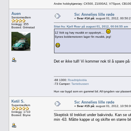
Andre hobbykjøretøy: CX500, Z1000A2, V7Sport, CB10
Auen
Sv: Annelies lille røde
Seniormedlem
«
Svar #14 på:
august 01, 2012, 00:50:
Innlegg: 355
Sitat fra: Kjell Roar på august 01, 2012, 00:04:55 am
Bosted: Grimstad
12 Volt og høy musikk er oppskrytt....
Synes boblemotoren lager fin musikk, jeg!
Det er ikke tull! Vi kommer nok til å spare p
-68 1300:
Roadtripbobla
-73 Camper:
Tantebussen
Hun var bygd som en gammel bil. All tyngden var plassert
Ketil S.
Sv: Annelies lille røde
Supermedlem
«
Svar #15 på:
august 01, 2012, 10:56:
Innlegg: 1710
Skeptisk til trekket under bakvindu. Kan se ut
Bosted: Bryne
min -63. Måtte kappe ut og skifte en større bi