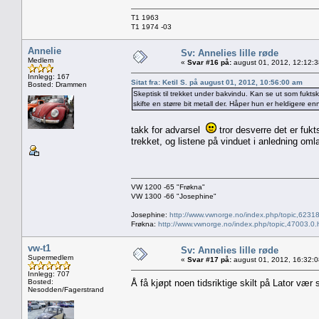
T1 1963
T1 1974 -03
Annelie
Sv: Annelies lille røde
Medlem
«
Svar #16 på:
august 01, 2012, 12:12:
Innlegg: 167
Sitat fra: Ketil S. på august 01, 2012, 10:56:00 am
Bosted: Drammen
Skeptisk til trekket under bakvindu. Kan se ut som fukts
skifte en større bit metall der. Håper hun er heldigere en
takk for advarsel
tror desverre det er fukt
trekket, og listene på vinduet i anledning oml
VW 1200 -65 "Frøkna"
VW 1300 -66 "Josephine"
Josephine:
http://www.vwnorge.no/index.php/topic,62318
Frøkna:
http://www.vwnorge.no/index.php/topic,47003.0.
vw-t1
Sv: Annelies lille røde
Supermedlem
«
Svar #17 på:
august 01, 2012, 16:32:
Innlegg: 707
Bosted:
Å få kjøpt noen tidsriktige skilt på Lator vær 
Nesodden/Fagerstrand