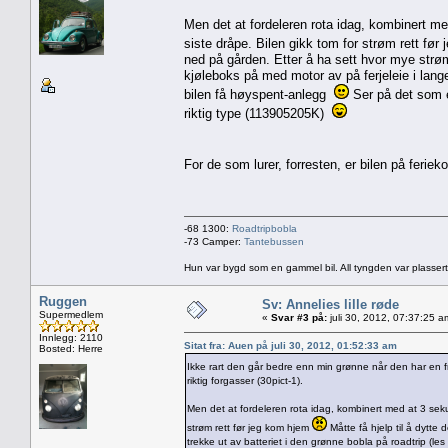
Men det at fordeleren rota idag, kombinert med
siste dråpe. Bilen gikk tom for strøm rett fø
ned på gården. Etter å ha sett hvor mye strøm
kjøleboks på med motor av på ferjeleie i lang
bilen få høyspent-anlegg
Ser på det som en
riktig type (113905205K)
For de som lurer, forresten, er bilen på feri
-68 1300:
Roadtripbobla
-73 Camper:
Tantebussen
Hun var bygd som en gammel bil. All tyngden var plassert
Ruggen
Sv: Annelies lille røde
Supermedlem
«
Svar #3 på:
juli 30, 2012, 07:37:25 a
Innlegg: 2110
Sitat fra: Auen på juli 30, 2012, 01:52:33 am
Bosted: Herre
Ikke rart den går bedre enn min grønne når den har en
riktig forgasser (30pict-1).
Men det at fordeleren rota idag, kombinert med at 3 sekun
strøm rett før jeg kom hjem
Måtte få hjelp til å dytte
trekke ut av batteriet i den grønne bobla på roadtrip (les