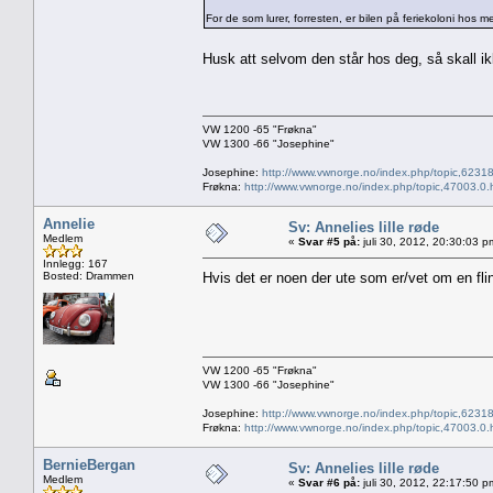
For de som lurer, forresten, er bilen på feriekoloni hos
Husk att selvom den står hos deg, så skall i
VW 1200 -65 "Frøkna"
VW 1300 -66 "Josephine"
Josephine:
http://www.vwnorge.no/index.php/topic,62318
Frøkna:
http://www.vwnorge.no/index.php/topic,47003.0.
Annelie
Sv: Annelies lille røde
Medlem
«
Svar #5 på:
juli 30, 2012, 20:30:03 p
Innlegg: 167
Bosted: Drammen
Hvis det er noen der ute som er/vet om en flin
VW 1200 -65 "Frøkna"
VW 1300 -66 "Josephine"
Josephine:
http://www.vwnorge.no/index.php/topic,62318
Frøkna:
http://www.vwnorge.no/index.php/topic,47003.0.
BernieBergan
Sv: Annelies lille røde
Medlem
«
Svar #6 på:
juli 30, 2012, 22:17:50 p