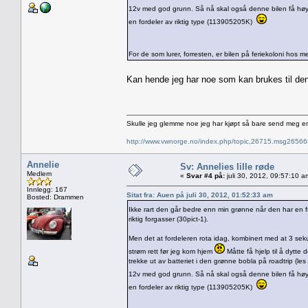
12v med god grunn. Så nå skal også denne bilen få h
en fordeler av riktig type (113905205K)
For de som lurer, forresten, er bilen på feriekoloni hos
Kan hende jeg har noe som kan brukes til den
Skulle jeg glemme noe jeg har kjøpt så bare send meg e
http://www.vwnorge.no/index.php/topic,26715.msg2656
Annelie
Sv: Annelies lille røde
Medlem
«
Svar #4 på:
juli 30, 2012, 09:57:10 a
Innlegg: 167
Sitat fra: Auen på juli 30, 2012, 01:52:33 am
Bosted: Drammen
Ikke rart den går bedre enn min grønne når den har en
riktig forgasser (30pict-1).
Men det at fordeleren rota idag, kombinert med at 3 sekun
strøm rett før jeg kom hjem
Måtte få hjelp til å dytte
trekke ut av batteriet i den grønne bobla på roadtrip (les
12v med god grunn. Så nå skal også denne bilen få h
en fordeler av riktig type (113905205K)