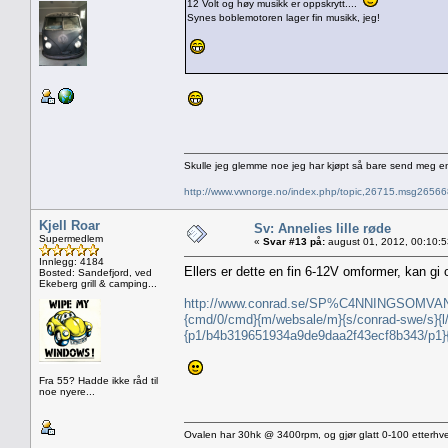
12 Volt og høy musikk er oppskrytt....
Synes boblemotoren lager fin musikk, jeg!
Skulle jeg glemme noe jeg har kjøpt så bare send meg e
http://www.vwnorge.no/index.php/topic,26715.msg2656
Kjell Roar
Sv: Annelies lille røde
Supermedlem
«
Svar #13 på:
august 01, 2012, 00:10:
Innlegg: 4184
Ellers er dette en fin 6-12V omformer, kan gi 
Bosted: Sandefjord, ved
Ekeberg grill & camping...
http://www.conrad.se/SP%C4NNINGSOMVANDL
{cmd/0/cmd}{m/websale/m}{s/conrad-swe/s}
{p1/b4b319651934a9de9daa2f43ecf8b343/p1
Fra 55? Hadde ikke råd til
noe nyere...
Ovalen har 30hk @ 3400rpm, og gjør glatt 0-100 etterhve