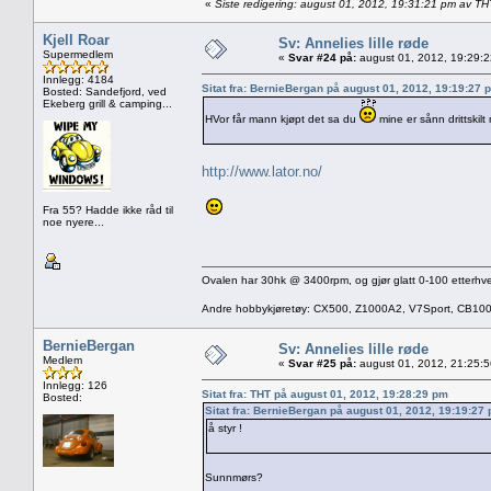
«
Siste redigering: august 01, 2012, 19:31:21 pm av TH
Kjell Roar
Sv: Annelies lille røde
Supermedlem
«
Svar #24 på:
august 01, 2012, 19:29:
Innlegg: 4184
Sitat fra: BernieBergan på august 01, 2012, 19:19:27 
Bosted: Sandefjord, ved
Ekeberg grill & camping...
HVor får mann kjøpt det sa du
mine er sånn drittskil
http://www.lator.no/
Fra 55? Hadde ikke råd til
noe nyere...
Ovalen har 30hk @ 3400rpm, og gjør glatt 0-100 etterhve
Andre hobbykjøretøy: CX500, Z1000A2, V7Sport, CB10
BernieBergan
Sv: Annelies lille røde
Medlem
«
Svar #25 på:
august 01, 2012, 21:25:
Innlegg: 126
Sitat fra: THT på august 01, 2012, 19:28:29 pm
Bosted:
Sitat fra: BernieBergan på august 01, 2012, 19:19:27
å styr !
Sunnmørs?