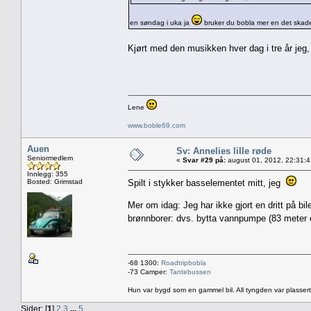
en søndag i uka ja
bruker du bobla mer en det skader 
Kjørt med den musikken hver dag i tre år jeg
Lene
www.boble69.com
Auen
Sv: Annelies lille røde
Seniormedlem
«
Svar #29 på:
august 01, 2012, 22:31:
Innlegg: 355
Bosted: Grimstad
Spilt i stykker basselementet mitt, jeg
Mer om idag: Jeg har ikke gjort en dritt på bil
brønnborer: dvs. bytta vannpumpe (83 meter 
-68 1300:
Roadtripbobla
-73 Camper:
Tantebussen
Hun var bygd som en gammel bil. All tyngden var plassert
Sider: [
1
]
2
3
...
5