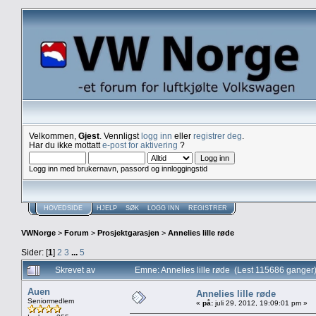
Velkommen,
Gjest
. Vennligst
logg inn
eller
registrer deg
.
Har du ikke mottatt
e-post for aktivering
?
Logg inn med brukernavn, passord og innloggingstid
HOVEDSIDE
HJELP
SØK
LOGG INN
REGISTRER
VWNorge
>
Forum
>
Prosjektgarasjen
>
Annelies lille røde
Sider: [
1
]
2
3
...
5
Skrevet av
Emne: Annelies lille røde (Lest 115686 ganger
Auen
Annelies lille røde
Seniormedlem
«
på:
juli 29, 2012, 19:09:01 pm »