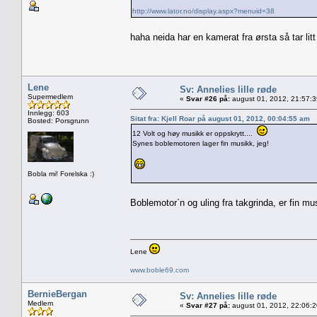
http://www.lator.no/display.aspx?menuid=38
haha neida har en kamerat fra ørsta så tar lit
Lene
Sv: Annelies lille røde
Supermedlem
«
Svar #26 på:
august 01, 2012, 21:57:
Innlegg: 603
Sitat fra: Kjell Roar på august 01, 2012, 00:04:55 am
Bosted: Porsgrunn
12 Volt og høy musikk er oppskrytt....
Synes boblemotoren lager fin musikk, jeg!
Bobla mi! Forelska :)
Boblemotor`n og uling fra takgrinda, er fin m
Lene
www.boble69.com
BernieBergan
Sv: Annelies lille røde
Medlem
«
Svar #27 på:
august 01, 2012, 22:06: