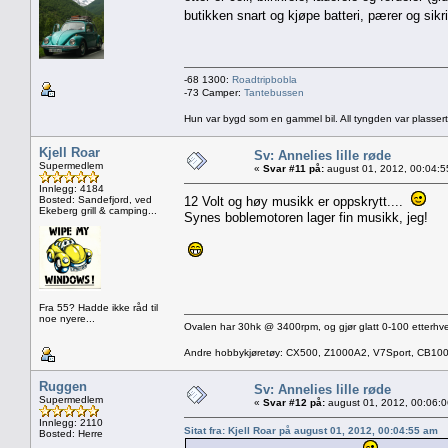
butikken snart og kjøpe batteri, pærer og sik
-68 1300:
Roadtripbobla
-73 Camper:
Tantebussen
Hun var bygd som en gammel bil. All tyngden var plassert
Kjell Roar
Sv: Annelies lille røde
Supermedlem
«
Svar #11 på:
august 01, 2012, 00:04:5
Innlegg: 4184
Bosted: Sandefjord, ved
12 Volt og høy musikk er oppskrytt....
Ekeberg grill & camping...
Synes boblemotoren lager fin musikk, jeg!
Fra 55? Hadde ikke råd til
noe nyere...
Ovalen har 30hk @ 3400rpm, og gjør glatt 0-100 etterhve
Andre hobbykjøretøy: CX500, Z1000A2, V7Sport, CB10
Ruggen
Sv: Annelies lille røde
Supermedlem
«
Svar #12 på:
august 01, 2012, 00:06:
Innlegg: 2110
Sitat fra: Kjell Roar på august 01, 2012, 00:04:55 am
Bosted: Herre