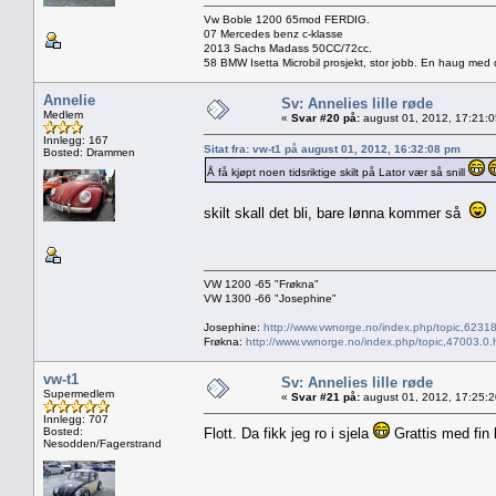
Vw Boble 1200 65mod FERDIG.
07 Mercedes benz c-klasse
2013 Sachs Madass 50CC/72cc.
58 BMW Isetta Microbil prosjekt, stor jobb. En haug med d
Annelie
Sv: Annelies lille røde
Medlem
«
Svar #20 på:
august 01, 2012, 17:21:
Innlegg: 167
Sitat fra: vw-t1 på august 01, 2012, 16:32:08 pm
Bosted: Drammen
Å få kjøpt noen tidsriktige skilt på Lator vær så snill
skilt skall det bli, bare lønna kommer så
VW 1200 -65 "Frøkna"
VW 1300 -66 "Josephine"
Josephine:
http://www.vwnorge.no/index.php/topic,62318
Frøkna:
http://www.vwnorge.no/index.php/topic,47003.0.
vw-t1
Sv: Annelies lille røde
Supermedlem
«
Svar #21 på:
august 01, 2012, 17:25:
Innlegg: 707
Bosted:
Flott. Da fikk jeg ro i sjela
Grattis med fin 
Nesodden/Fagerstrand