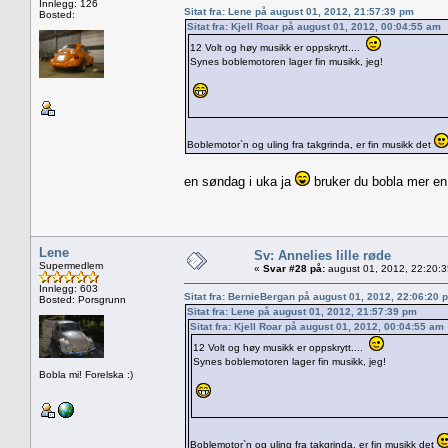
Innlegg: 126
Sitat fra: Lene på august 01, 2012, 21:57:39 pm
Bosted:
Sitat fra: Kjell Roar på august 01, 2012, 00:04:55 am
12 Volt og høy musikk er oppskrytt....
Synes boblemotoren lager fin musikk, jeg!
Boblemotor`n og uling fra takgrinda, er fin musikk det
en søndag i uka ja
bruker du bobla mer en 
Lene
Sv: Annelies lille røde
Supermedlem
«
Svar #28 på:
august 01, 2012, 22:20:
Innlegg: 603
Sitat fra: BernieBergan på august 01, 2012, 22:06:20 
Bosted: Porsgrunn
Sitat fra: Lene på august 01, 2012, 21:57:39 pm
Sitat fra: Kjell Roar på august 01, 2012, 00:04:55 am
12 Volt og høy musikk er oppskrytt....
Synes boblemotoren lager fin musikk, jeg!
Bobla mi! Forelska :)
Boblemotor`n og uling fra takgrinda, er fin musikk det