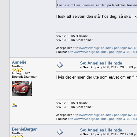
For de som lurer, forresten, er bilen på feriekoloni hos
Husk att selvom den står hos deg, så skall i
VW 1200 -65 "Frøkna"
VW 1300 -66 "Josephine"
Josephine:
http://www.vwnorge.no/index.php/topic,62318
Frøkna:
http://www.vwnorge.no/index.php/topic,47003.0.
Annelie
Sv: Annelies lille røde
Medlem
«
Svar #5 på:
juli 30, 2012, 20:30:03 p
Innlegg: 167
Bosted: Drammen
Hvis det er noen der ute som er/vet om en flin
VW 1200 -65 "Frøkna"
VW 1300 -66 "Josephine"
Josephine:
http://www.vwnorge.no/index.php/topic,62318
Frøkna:
http://www.vwnorge.no/index.php/topic,47003.0.
BernieBergan
Sv: Annelies lille røde
Medlem
«
Svar #6 på:
juli 30, 2012, 22:17:50 p