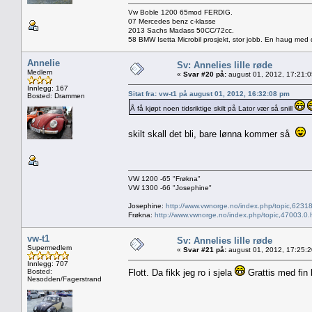
Vw Boble 1200 65mod FERDIG.
07 Mercedes benz c-klasse
2013 Sachs Madass 50CC/72cc.
58 BMW Isetta Microbil prosjekt, stor jobb. En haug med d
Annelie
Sv: Annelies lille røde
Medlem
«
Svar #20 på:
august 01, 2012, 17:21:
Innlegg: 167
Sitat fra: vw-t1 på august 01, 2012, 16:32:08 pm
Bosted: Drammen
Å få kjøpt noen tidsriktige skilt på Lator vær så snill
skilt skall det bli, bare lønna kommer så
VW 1200 -65 "Frøkna"
VW 1300 -66 "Josephine"
Josephine:
http://www.vwnorge.no/index.php/topic,62318
Frøkna:
http://www.vwnorge.no/index.php/topic,47003.0.
vw-t1
Sv: Annelies lille røde
Supermedlem
«
Svar #21 på:
august 01, 2012, 17:25:
Innlegg: 707
Bosted:
Flott. Da fikk jeg ro i sjela
Grattis med fin 
Nesodden/Fagerstrand