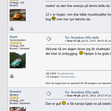
Innlegg: 126
Bosted:
steike! se den fine oransje på første bilde da
12 v er tingen, min drar både musikkspiller fo
bug
men har nye børster da ..
Auen
Sv: Annelies lille røde
Seniormedlem
«
Svar #7 på:
juli 31, 2012, 09:41:41 a
Innlegg: 355
Bosted: Grimstad
Akkurat nå om dagen driver jeg litt skattejak
det klart til ombygging
Hjelper å ha gode 
-68 1300:
Roadtripbobla
-73 Camper:
Tantebussen
Hun var bygd som en gammel bil. All tyngden var plassert
Annelie
Sv: Annelies lille røde
Medlem
«
Svar #8 på:
juli 31, 2012, 19:17:07 p
Innlegg: 167
Bosted: Drammen
Den er gull
vi får kansje kjøpt no på telahi