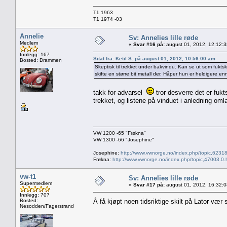
T1 1963
T1 1974 -03
Annelie
Sv: Annelies lille røde
Medlem
«
Svar #16 på:
august 01, 2012, 12:12:
Innlegg: 167
Sitat fra: Ketil S. på august 01, 2012, 10:56:00 am
Bosted: Drammen
Skeptisk til trekket under bakvindu. Kan se ut som fukts
skifte en større bit metall der. Håper hun er heldigere en
takk for advarsel
tror desverre det er fukt
trekket, og listene på vinduet i anledning oml
VW 1200 -65 "Frøkna"
VW 1300 -66 "Josephine"
Josephine:
http://www.vwnorge.no/index.php/topic,62318
Frøkna:
http://www.vwnorge.no/index.php/topic,47003.0.
vw-t1
Sv: Annelies lille røde
Supermedlem
«
Svar #17 på:
august 01, 2012, 16:32:
Innlegg: 707
Bosted:
Å få kjøpt noen tidsriktige skilt på Lator vær 
Nesodden/Fagerstrand