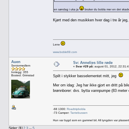
en søndag i uka ja
bruker du bobla mer en det skader 
Kjørt med den musikken hver dag i tre år jeg
Lene
www.boble69.com
Auen
Sv: Annelies lille røde
Seniormedlem
«
Svar #29 på:
august 01, 2012, 22:31:
Innlegg: 355
Bosted: Grimstad
Spilt i stykker basselementet mitt, jeg
Mer om idag: Jeg har ikke gjort en dritt på bil
brønnborer: dvs. bytta vannpumpe (83 meter 
-68 1300:
Roadtripbobla
-73 Camper:
Tantebussen
Hun var bygd som en gammel bil. All tyngden var plassert
Sider: [
1
]
2
3
...
5