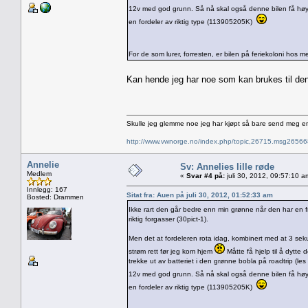
12v med god grunn. Så nå skal også denne bilen få h
en fordeler av riktig type (113905205K)
For de som lurer, forresten, er bilen på feriekoloni hos
Kan hende jeg har noe som kan brukes til den
Skulle jeg glemme noe jeg har kjøpt så bare send meg e
http://www.vwnorge.no/index.php/topic,26715.msg2656
Annelie
Sv: Annelies lille røde
Medlem
«
Svar #4 på:
juli 30, 2012, 09:57:10 a
Innlegg: 167
Sitat fra: Auen på juli 30, 2012, 01:52:33 am
Bosted: Drammen
Ikke rart den går bedre enn min grønne når den har en
riktig forgasser (30pict-1).
Men det at fordeleren rota idag, kombinert med at 3 sekun
strøm rett før jeg kom hjem
Måtte få hjelp til å dytte
trekke ut av batteriet i den grønne bobla på roadtrip (les
12v med god grunn. Så nå skal også denne bilen få h
en fordeler av riktig type (113905205K)