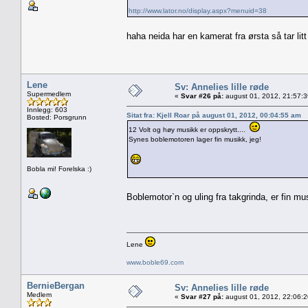
http://www.lator.no/display.aspx?menuid=38
haha neida har en kamerat fra ørsta så tar lit
Lene
Sv: Annelies lille røde
Supermedlem
«
Svar #26 på:
august 01, 2012, 21:57:
Innlegg: 603
Sitat fra: Kjell Roar på august 01, 2012, 00:04:55 am
Bosted: Porsgrunn
12 Volt og høy musikk er oppskrytt....
Synes boblemotoren lager fin musikk, jeg!
Bobla mi! Forelska :)
Boblemotor`n og uling fra takgrinda, er fin m
Lene
www.boble69.com
BernieBergan
Sv: Annelies lille røde
Medlem
«
Svar #27 på:
august 01, 2012, 22:06: