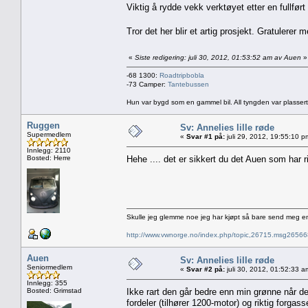
Viktig å rydde vekk verktøyet etter en fullført
Tror det her blir et artig prosjekt. Gratulerer
«
Siste redigering: juli 30, 2012, 01:53:52 am av Auen
»
-68 1300:
Roadtripbobla
-73 Camper:
Tantebussen
Hun var bygd som en gammel bil. All tyngden var plassert
Ruggen
Sv: Annelies lille røde
Supermedlem
«
Svar #1 på:
juli 29, 2012, 19:55:10 p
Innlegg: 2110
Bosted: Herre
Hehe .... det er sikkert du det Auen som har
Skulle jeg glemme noe jeg har kjøpt så bare send meg e
http://www.vwnorge.no/index.php/topic,26715.msg2656
Auen
Sv: Annelies lille røde
Seniormedlem
«
Svar #2 på:
juli 30, 2012, 01:52:33 a
Innlegg: 355
Bosted: Grimstad
Ikke rart den går bedre enn min grønne når 
fordeler (tilhører 1200-motor) og riktig forgasse