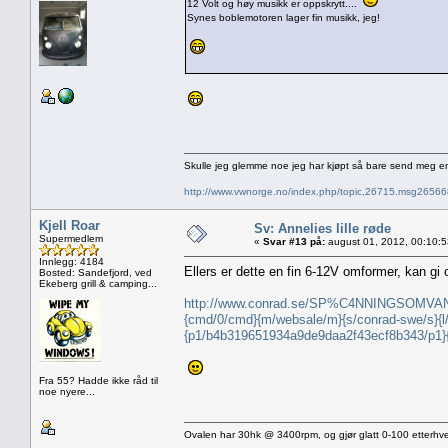
12 Volt og høy musikk er oppskrytt....
Synes boblemotoren lager fin musikk, jeg!
Skulle jeg glemme noe jeg har kjøpt så bare send meg e
http://www.vwnorge.no/index.php/topic,26715.msg2656
Kjell Roar
Sv: Annelies lille røde
Supermedlem
«
Svar #13 på:
august 01, 2012, 00:10:
Innlegg: 4184
Ellers er dette en fin 6-12V omformer, kan gi 
Bosted: Sandefjord, ved
Ekeberg grill & camping...
http://www.conrad.se/SP%C4NNINGSOMVANDL
{cmd/0/cmd}{m/websale/m}{s/conrad-swe/s}
{p1/b4b319651934a9de9daa2f43ecf8b343/p1
Fra 55? Hadde ikke råd til
noe nyere...
Ovalen har 30hk @ 3400rpm, og gjør glatt 0-100 etterhve