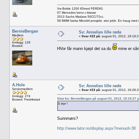
Vw Boble 1200 65mod FERDIG.
07 Mercedes benz c-klasse
2013 Sachs Madass 50CC/72cc.
58 BMW Isetta Microbil prosjekt, stor jobb. En haug med d
BernieBergan
Sv: Annelies lille røde
Medlem
«
Svar #22 på:
august 01, 2012, 19:19:
Innlegg: 126
Bosted:
HVor får mann kjøpt det sa du
mine er sån
A.Hole
Sv: Annelies lille røde
Seniormedlem
«
Svar #23 på:
august 01, 2012, 19:28:
Innlegg: 274
Sitat fra: BernieBergan på august 01, 2012, 19:19:27 
Bosted: Fredrikstad
å styr !
Sunnmørs?
http://www.lator.no/display.aspx?menuid=38