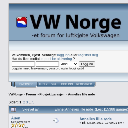
Velkommen,
Gjest
. Vennligst
logg inn
eller
registrer deg
.
Har du ikke mottatt
e-post for aktivering
?
Logg inn med brukernavn, passord og innloggingstid
HOVEDSIDE
HJELP
SØK
LOGG INN
REGISTRER
VWNorge
>
Forum
>
Prosjektgarasjen
>
Annelies lille røde
Sider: [
1
]
2
3
...
5
Skrevet av
Emne: Annelies lille røde (Lest 115388 ganger
Auen
Annelies lille røde
Seniormedlem
«
på:
juli 29, 2012, 19:09:01 pm »