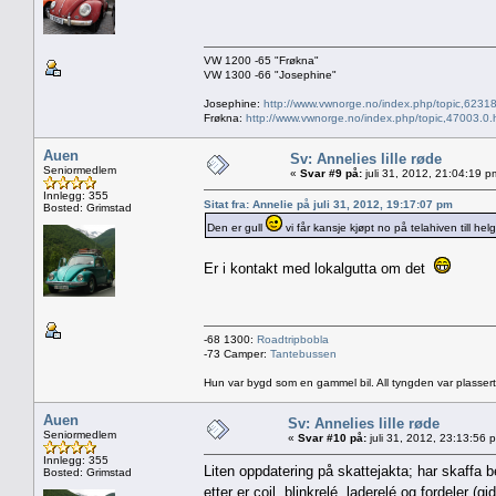
VW 1200 -65 "Frøkna"
VW 1300 -66 "Josephine"
Josephine:
http://www.vwnorge.no/index.php/topic,62318
Frøkna:
http://www.vwnorge.no/index.php/topic,47003.0.
Auen
Sv: Annelies lille røde
Seniormedlem
«
Svar #9 på:
juli 31, 2012, 21:04:19 p
Innlegg: 355
Sitat fra: Annelie på juli 31, 2012, 19:17:07 pm
Bosted: Grimstad
Den er gull
vi får kansje kjøpt no på telahiven till he
Er i kontakt med lokalgutta om det
-68 1300:
Roadtripbobla
-73 Camper:
Tantebussen
Hun var bygd som en gammel bil. All tyngden var plassert
Auen
Sv: Annelies lille røde
Seniormedlem
«
Svar #10 på:
juli 31, 2012, 23:13:56 
Innlegg: 355
Liten oppdatering på skattejakta; har skaffa
Bosted: Grimstad
etter er coil, blinkrelé, laderelé og fordeler 