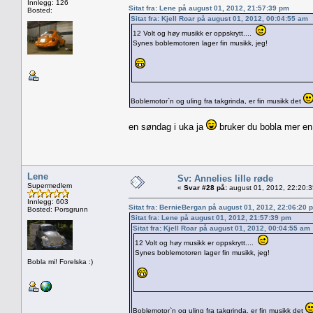
Innlegg: 126
Sitat fra: Lene på august 01, 2012, 21:57:39 pm
Bosted:
Sitat fra: Kjell Roar på august 01, 2012, 00:04:55 am
12 Volt og høy musikk er oppskrytt....
Synes boblemotoren lager fin musikk, jeg!
Boblemotor`n og uling fra takgrinda, er fin musikk det
en søndag i uka ja
bruker du bobla mer en 
Lene
Sv: Annelies lille røde
Supermedlem
«
Svar #28 på:
august 01, 2012, 22:20:
Innlegg: 603
Sitat fra: BernieBergan på august 01, 2012, 22:06:20 
Bosted: Porsgrunn
Sitat fra: Lene på august 01, 2012, 21:57:39 pm
Sitat fra: Kjell Roar på august 01, 2012, 00:04:55 am
12 Volt og høy musikk er oppskrytt....
Synes boblemotoren lager fin musikk, jeg!
Bobla mi! Forelska :)
Boblemotor`n og uling fra takgrinda, er fin musikk det