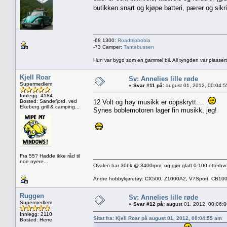
butikken snart og kjøpe batteri, pærer og sik
-68 1300:
Roadtripbobla
-73 Camper:
Tantebussen
Hun var bygd som en gammel bil. All tyngden var plassert
Kjell Roar
Sv: Annelies lille røde
Supermedlem
«
Svar #11 på:
august 01, 2012, 00:04:5
Innlegg: 4184
Bosted: Sandefjord, ved
12 Volt og høy musikk er oppskrytt....
Ekeberg grill & camping...
Synes boblemotoren lager fin musikk, jeg!
Fra 55? Hadde ikke råd til
noe nyere...
Ovalen har 30hk @ 3400rpm, og gjør glatt 0-100 etterhve
Andre hobbykjøretøy: CX500, Z1000A2, V7Sport, CB10
Ruggen
Sv: Annelies lille røde
Supermedlem
«
Svar #12 på:
august 01, 2012, 00:06:
Innlegg: 2110
Sitat fra: Kjell Roar på august 01, 2012, 00:04:55 am
Bosted: Herre