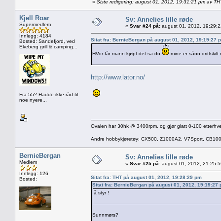
«
Siste redigering: august 01, 2012, 19:31:21 pm av TH
Kjell Roar
Sv: Annelies lille røde
Supermedlem
«
Svar #24 på:
august 01, 2012, 19:29:
Innlegg: 4184
Sitat fra: BernieBergan på august 01, 2012, 19:19:27 
Bosted: Sandefjord, ved
Ekeberg grill & camping...
HVor får mann kjøpt det sa du
mine er sånn drittskil
http://www.lator.no/
Fra 55? Hadde ikke råd til
noe nyere...
Ovalen har 30hk @ 3400rpm, og gjør glatt 0-100 etterhve
Andre hobbykjøretøy: CX500, Z1000A2, V7Sport, CB10
BernieBergan
Sv: Annelies lille røde
Medlem
«
Svar #25 på:
august 01, 2012, 21:25:
Innlegg: 126
Sitat fra: THT på august 01, 2012, 19:28:29 pm
Bosted:
Sitat fra: BernieBergan på august 01, 2012, 19:19:27
å styr !
Sunnmørs?