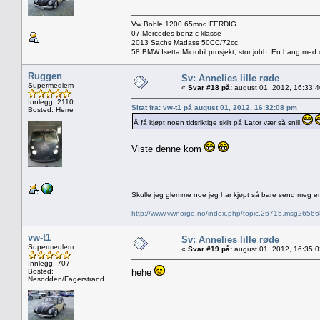
Vw Boble 1200 65mod FERDIG.
07 Mercedes benz c-klasse
2013 Sachs Madass 50CC/72cc.
58 BMW Isetta Microbil prosjekt, stor jobb. En haug med d
Ruggen
Sv: Annelies lille røde
Supermedlem
«
Svar #18 på:
august 01, 2012, 16:33:
Innlegg: 2110
Sitat fra: vw-t1 på august 01, 2012, 16:32:08 pm
Bosted: Herre
Å få kjøpt noen tidsriktige skilt på Lator vær så snill
Viste denne kom
Skulle jeg glemme noe jeg har kjøpt så bare send meg e
http://www.vwnorge.no/index.php/topic,26715.msg2656
vw-t1
Sv: Annelies lille røde
Supermedlem
«
Svar #19 på:
august 01, 2012, 16:35:
Innlegg: 707
Bosted:
hehe
Nesodden/Fagerstrand