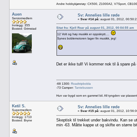
Andre hobbykjøretøy: CX500, Z1000A2, V7Sport, CB10
Auen
Sv: Annelies lille røde
Seniormedlem
«
Svar #14 på:
august 01, 2012, 00:50:
Innlegg: 355
Sitat fra: Kjell Roar på august 01, 2012, 00:04:55 am
Bosted: Grimstad
12 Volt og høy musikk er oppskrytt....
Synes boblemotoren lager fin musikk, jeg!
Det er ikke tull! Vi kommer nok til å spare p
-68 1300:
Roadtripbobla
-73 Camper:
Tantebussen
Hun var bygd som en gammel bil. All tyngden var plassert
Ketil S.
Sv: Annelies lille røde
Supermedlem
«
Svar #15 på:
august 01, 2012, 10:56:
Innlegg: 1710
Skeptisk til trekket under bakvindu. Kan se ut
Bosted: Bryne
min -63. Måtte kappe ut og skifte en større bi