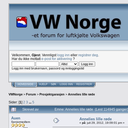
Velkommen,
Gjest
. Vennligst
logg inn
eller
registrer deg
.
Har du ikke mottatt
e-post for aktivering
?
Logg inn med brukernavn, passord og innloggingstid
HOVEDSIDE
HJELP
SØK
LOGG INN
REGISTRER
VWNorge
>
Forum
>
Prosjektgarasjen
>
Annelies lille røde
Sider: [
1
]
2
3
...
5
Skrevet av
Emne: Annelies lille røde (Lest 114945 ganger
Auen
Annelies lille røde
Seniormedlem
«
på:
juli 29, 2012, 19:09:01 pm »