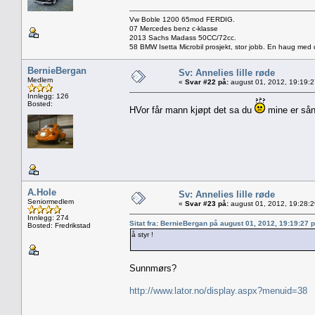
Vw Boble 1200 65mod FERDIG.
07 Mercedes benz c-klasse
2013 Sachs Madass 50CC/72cc.
58 BMW Isetta Microbil prosjekt, stor jobb. En haug med d
BernieBergan
Sv: Annelies lille røde
Medlem
«
Svar #22 på:
august 01, 2012, 19:19:
Innlegg: 126
Bosted:
HVor får mann kjøpt det sa du
mine er sån
A.Hole
Sv: Annelies lille røde
Seniormedlem
«
Svar #23 på:
august 01, 2012, 19:28:
Innlegg: 274
Sitat fra: BernieBergan på august 01, 2012, 19:19:27 
Bosted: Fredrikstad
å styr !
Sunnmørs?
http://www.lator.no/display.aspx?menuid=38