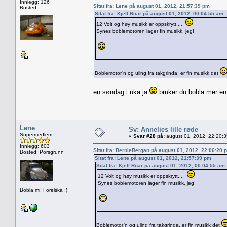
Innlegg: 126
Sitat fra: Lene på august 01, 2012, 21:57:39 pm
Bosted:
Sitat fra: Kjell Roar på august 01, 2012, 00:04:55 am
12 Volt og høy musikk er oppskrytt....
Synes boblemotoren lager fin musikk, jeg!
Boblemotor`n og uling fra takgrinda, er fin musikk det
en søndag i uka ja
bruker du bobla mer en 
Lene
Sv: Annelies lille røde
Supermedlem
«
Svar #28 på:
august 01, 2012, 22:20:
Innlegg: 603
Sitat fra: BernieBergan på august 01, 2012, 22:06:20 
Bosted: Porsgrunn
Sitat fra: Lene på august 01, 2012, 21:57:39 pm
Sitat fra: Kjell Roar på august 01, 2012, 00:04:55 am
12 Volt og høy musikk er oppskrytt....
Synes boblemotoren lager fin musikk, jeg!
Bobla mi! Forelska :)
Boblemotor`n og uling fra takgrinda, er fin musikk det