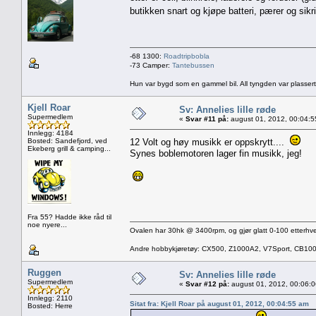
butikken snart og kjøpe batteri, pærer og sik
-68 1300:
Roadtripbobla
-73 Camper:
Tantebussen
Hun var bygd som en gammel bil. All tyngden var plassert
Kjell Roar
Sv: Annelies lille røde
Supermedlem
«
Svar #11 på:
august 01, 2012, 00:04:5
Innlegg: 4184
Bosted: Sandefjord, ved
12 Volt og høy musikk er oppskrytt....
Ekeberg grill & camping...
Synes boblemotoren lager fin musikk, jeg!
Fra 55? Hadde ikke råd til
noe nyere...
Ovalen har 30hk @ 3400rpm, og gjør glatt 0-100 etterhve
Andre hobbykjøretøy: CX500, Z1000A2, V7Sport, CB10
Ruggen
Sv: Annelies lille røde
Supermedlem
«
Svar #12 på:
august 01, 2012, 00:06:
Innlegg: 2110
Sitat fra: Kjell Roar på august 01, 2012, 00:04:55 am
Bosted: Herre