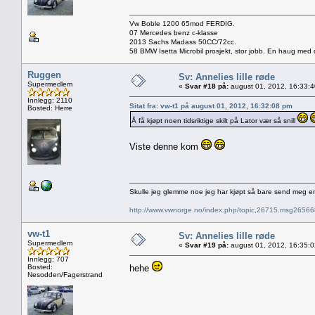
Vw Boble 1200 65mod FERDIG.
07 Mercedes benz c-klasse
2013 Sachs Madass 50CC/72cc.
58 BMW Isetta Microbil prosjekt, stor jobb. En haug med d
Ruggen
Sv: Annelies lille røde
Supermedlem
«
Svar #18 på:
august 01, 2012, 16:33:
Innlegg: 2110
Sitat fra: vw-t1 på august 01, 2012, 16:32:08 pm
Bosted: Herre
Å få kjøpt noen tidsriktige skilt på Lator vær så snill
Viste denne kom
Skulle jeg glemme noe jeg har kjøpt så bare send meg e
http://www.vwnorge.no/index.php/topic,26715.msg2656
vw-t1
Sv: Annelies lille røde
Supermedlem
«
Svar #19 på:
august 01, 2012, 16:35:
Innlegg: 707
Bosted:
hehe
Nesodden/Fagerstrand