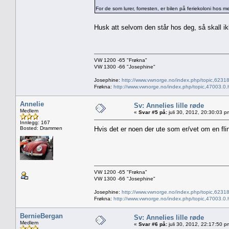
For de som lurer, forresten, er bilen på feriekoloni hos
Husk att selvom den står hos deg, så skall i
VW 1200 -65 "Frøkna"
VW 1300 -66 "Josephine"
Josephine:
http://www.vwnorge.no/index.php/topic,62318
Frøkna:
http://www.vwnorge.no/index.php/topic,47003.0.
Annelie
Sv: Annelies lille røde
Medlem
«
Svar #5 på:
juli 30, 2012, 20:30:03 p
Innlegg: 167
Bosted: Drammen
Hvis det er noen der ute som er/vet om en flin
VW 1200 -65 "Frøkna"
VW 1300 -66 "Josephine"
Josephine:
http://www.vwnorge.no/index.php/topic,62318
Frøkna:
http://www.vwnorge.no/index.php/topic,47003.0.
BernieBergan
Sv: Annelies lille røde
Medlem
«
Svar #6 på:
juli 30, 2012, 22:17:50 p