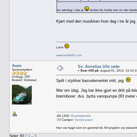
en søndag i uka ja
bruker du bobla mer en det skader 
Kjørt med den musikken hver dag i tre år jeg
Lene
www.boble69.com
Auen
Sv: Annelies lille røde
Seniormedlem
«
Svar #29 på:
august 01, 2012, 22:31:
Innlegg: 355
Bosted: Grimstad
Spilt i stykker basselementet mitt, jeg
Mer om idag: Jeg har ikke gjort en dritt på bil
brønnborer: dvs. bytta vannpumpe (83 meter 
-68 1300:
Roadtripbobla
-73 Camper:
Tantebussen
Hun var bygd som en gammel bil. All tyngden var plassert
Sider: [
1
]
2
3
...
5