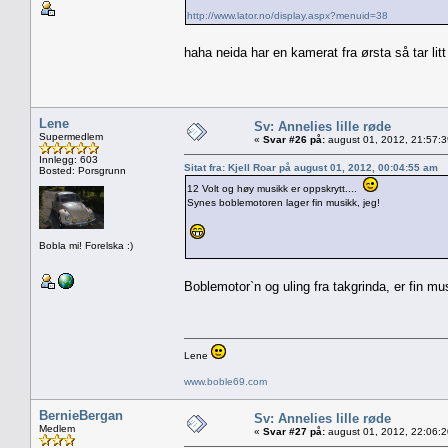
http://www.lator.no/display.aspx?menuid=38
haha neida har en kamerat fra ørsta så tar lit
Lene
Sv: Annelies lille røde
Supermedlem
«
Svar #26 på:
august 01, 2012, 21:57:
Innlegg: 603
Sitat fra: Kjell Roar på august 01, 2012, 00:04:55 am
Bosted: Porsgrunn
12 Volt og høy musikk er oppskrytt....
Synes boblemotoren lager fin musikk, jeg!
Bobla mi! Forelska :)
Boblemotor`n og uling fra takgrinda, er fin m
Lene
www.boble69.com
BernieBergan
Sv: Annelies lille røde
Medlem
«
Svar #27 på:
august 01, 2012, 22:06: