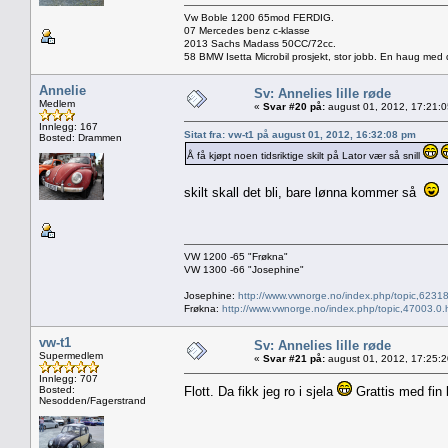
Vw Boble 1200 65mod FERDIG.
07 Mercedes benz c-klasse
2013 Sachs Madass 50CC/72cc.
58 BMW Isetta Microbil prosjekt, stor jobb. En haug med d
Annelie
Sv: Annelies lille røde
Medlem
«
Svar #20 på:
august 01, 2012, 17:21:
Innlegg: 167
Sitat fra: vw-t1 på august 01, 2012, 16:32:08 pm
Bosted: Drammen
Å få kjøpt noen tidsriktige skilt på Lator vær så snill
skilt skall det bli, bare lønna kommer så
VW 1200 -65 "Frøkna"
VW 1300 -66 "Josephine"
Josephine:
http://www.vwnorge.no/index.php/topic,62318
Frøkna:
http://www.vwnorge.no/index.php/topic,47003.0.
vw-t1
Sv: Annelies lille røde
Supermedlem
«
Svar #21 på:
august 01, 2012, 17:25:
Innlegg: 707
Bosted:
Flott. Da fikk jeg ro i sjela
Grattis med fin 
Nesodden/Fagerstrand