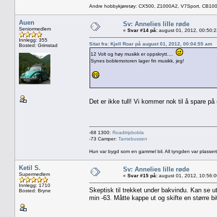
Andre hobbykjøretøy: CX500, Z1000A2, V7Sport, CB10
Auen
Sv: Annelies lille røde
Seniormedlem
«
Svar #14 på:
august 01, 2012, 00:50:
Innlegg: 355
Sitat fra: Kjell Roar på august 01, 2012, 00:04:55 am
Bosted: Grimstad
12 Volt og høy musikk er oppskrytt....
Synes boblemotoren lager fin musikk, jeg!
Det er ikke tull! Vi kommer nok til å spare p
-68 1300:
Roadtripbobla
-73 Camper:
Tantebussen
Hun var bygd som en gammel bil. All tyngden var plassert
Ketil S.
Sv: Annelies lille røde
Supermedlem
«
Svar #15 på:
august 01, 2012, 10:56:
Innlegg: 1710
Skeptisk til trekket under bakvindu. Kan se ut
Bosted: Bryne
min -63. Måtte kappe ut og skifte en større bi