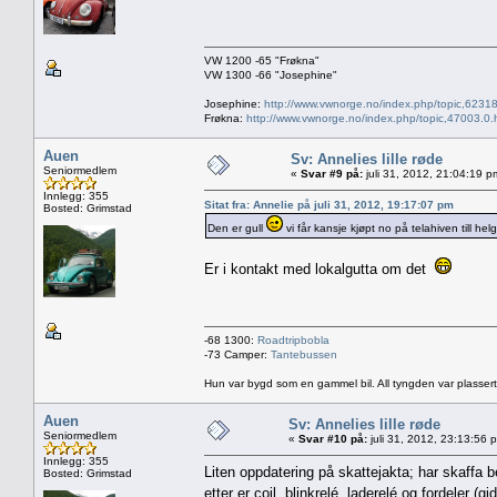
VW 1200 -65 "Frøkna"
VW 1300 -66 "Josephine"
Josephine:
http://www.vwnorge.no/index.php/topic,62318
Frøkna:
http://www.vwnorge.no/index.php/topic,47003.0.
Auen
Sv: Annelies lille røde
Seniormedlem
«
Svar #9 på:
juli 31, 2012, 21:04:19 p
Innlegg: 355
Sitat fra: Annelie på juli 31, 2012, 19:17:07 pm
Bosted: Grimstad
Den er gull
vi får kansje kjøpt no på telahiven till he
Er i kontakt med lokalgutta om det
-68 1300:
Roadtripbobla
-73 Camper:
Tantebussen
Hun var bygd som en gammel bil. All tyngden var plassert
Auen
Sv: Annelies lille røde
Seniormedlem
«
Svar #10 på:
juli 31, 2012, 23:13:56 
Innlegg: 355
Liten oppdatering på skattejakta; har skaffa
Bosted: Grimstad
etter er coil, blinkrelé, laderelé og fordeler 