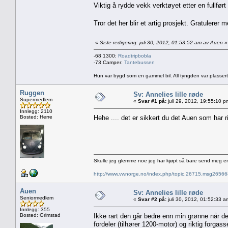
Viktig å rydde vekk verktøyet etter en fullført
Tror det her blir et artig prosjekt. Gratulerer
«
Siste redigering: juli 30, 2012, 01:53:52 am av Auen
»
-68 1300:
Roadtripbobla
-73 Camper:
Tantebussen
Hun var bygd som en gammel bil. All tyngden var plassert
Ruggen
Sv: Annelies lille røde
Supermedlem
«
Svar #1 på:
juli 29, 2012, 19:55:10 p
Innlegg: 2110
Bosted: Herre
Hehe .... det er sikkert du det Auen som har
Skulle jeg glemme noe jeg har kjøpt så bare send meg e
http://www.vwnorge.no/index.php/topic,26715.msg2656
Auen
Sv: Annelies lille røde
Seniormedlem
«
Svar #2 på:
juli 30, 2012, 01:52:33 a
Innlegg: 355
Bosted: Grimstad
Ikke rart den går bedre enn min grønne når 
fordeler (tilhører 1200-motor) og riktig forgasse