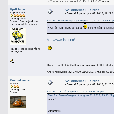
«
Siste redigering: august 01, 2012, 19:31:21 pm av TH
Kjell Roar
Sv: Annelies lille røde
Supermedlem
«
Svar #24 på:
august 01, 2012, 19:29:
Innlegg: 4184
Sitat fra: BernieBergan på august 01, 2012, 19:19:27 
Bosted: Sandefjord, ved
Ekeberg grill & camping...
HVor får mann kjøpt det sa du
mine er sånn drittskil
http://www.lator.no/
Fra 55? Hadde ikke råd til
noe nyere...
Ovalen har 30hk @ 3400rpm, og gjør glatt 0-100 etterhve
Andre hobbykjøretøy: CX500, Z1000A2, V7Sport, CB10
BernieBergan
Sv: Annelies lille røde
Medlem
«
Svar #25 på:
august 01, 2012, 21:25:
Innlegg: 126
Sitat fra: THT på august 01, 2012, 19:28:29 pm
Bosted:
Sitat fra: BernieBergan på august 01, 2012, 19:19:27
å styr !
Sunnmørs?