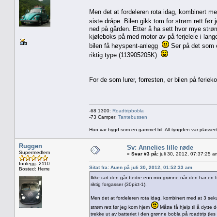
Men det at fordeleren rota idag, kombinert med
siste dråpe. Bilen gikk tom for strøm rett fø
ned på gården. Etter å ha sett hvor mye strøm
kjøleboks på med motor av på ferjeleie i lang
bilen få høyspent-anlegg
Ser på det som en
riktig type (113905205K)
For de som lurer, forresten, er bilen på feri
-68 1300:
Roadtripbobla
-73 Camper:
Tantebussen
Hun var bygd som en gammel bil. All tyngden var plassert
Ruggen
Sv: Annelies lille røde
Supermedlem
«
Svar #3 på:
juli 30, 2012, 07:37:25 a
Innlegg: 2110
Sitat fra: Auen på juli 30, 2012, 01:52:33 am
Bosted: Herre
Ikke rart den går bedre enn min grønne når den har en
riktig forgasser (30pict-1).
Men det at fordeleren rota idag, kombinert med at 3 sekun
strøm rett før jeg kom hjem
Måtte få hjelp til å dytte
trekke ut av batteriet i den grønne bobla på roadtrip (les