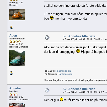
Innlegg: 126
Bosted:
steike! se den fine oransje på første bilde da
12 v er tingen, min drar både musikkspiller fo
bug
men har nye børster da ..
Auen
Sv: Annelies lille røde
Seniormedlem
«
Svar #7 på:
juli 31, 2012, 09:41:41 a
Innlegg: 355
Bosted: Grimstad
Akkurat nå om dagen driver jeg litt skattejak
det klart til ombygging
Hjelper å ha gode 
-68 1300:
Roadtripbobla
-73 Camper:
Tantebussen
Hun var bygd som en gammel bil. All tyngden var plassert
Annelie
Sv: Annelies lille røde
Medlem
«
Svar #8 på:
juli 31, 2012, 19:17:07 p
Innlegg: 167
Bosted: Drammen
Den er gull
vi får kansje kjøpt no på telahi