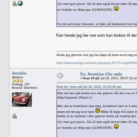
12v med god grunn. Så nå skal også denne bilen få h
en fordeler av riktig type (113905205K)
For de som lurer, forresten, er bilen på feriekoloni hos
Kan hende jeg har noe som kan brukes til den
Skulle jeg glemme noe jeg har kjøpt så bare send meg e
http://www.vwnorge.no/index.php/topic,26715.msg2656
Annelie
Sv: Annelies lille røde
Medlem
«
Svar #4 på:
juli 30, 2012, 09:57:10 a
Innlegg: 167
Sitat fra: Auen på juli 30, 2012, 01:52:33 am
Bosted: Drammen
Ikke rart den går bedre enn min grønne når den har en
riktig forgasser (30pict-1).
Men det at fordeleren rota idag, kombinert med at 3 sekun
strøm rett før jeg kom hjem
Måtte få hjelp til å dytte
trekke ut av batteriet i den grønne bobla på roadtrip (les
12v med god grunn. Så nå skal også denne bilen få h
en fordeler av riktig type (113905205K)