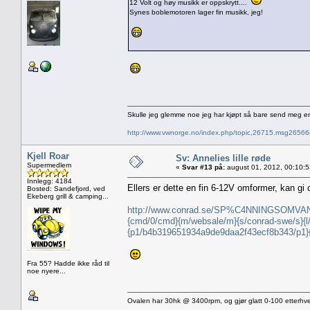
12 Volt og høy musikk er oppskrytt....
Synes boblemotoren lager fin musikk, jeg!
Skulle jeg glemme noe jeg har kjøpt så bare send meg e
http://www.vwnorge.no/index.php/topic,26715.msg2656
Kjell Roar
Sv: Annelies lille røde
Supermedlem
«
Svar #13 på:
august 01, 2012, 00:10:
Innlegg: 4184
Ellers er dette en fin 6-12V omformer, kan gi 
Bosted: Sandefjord, ved
Ekeberg grill & camping...
http://www.conrad.se/SP%C4NNINGSOMVANDL
{cmd/0/cmd}{m/websale/m}{s/conrad-swe/s}
{p1/b4b319651934a9de9daa2f43ecf8b343/p1
Fra 55? Hadde ikke råd til
noe nyere...
Ovalen har 30hk @ 3400rpm, og gjør glatt 0-100 etterhve