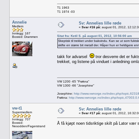
T1 1963
T1 1974 -03
Annelie
Sv: Annelies lille røde
Medlem
«
Svar #16 på:
august 01, 2012, 12:12:
Innlegg: 167
Sitat fra: Ketil S. på august 01, 2012, 10:56:00 am
Bosted: Drammen
Skeptisk til trekket under bakvindu. Kan se ut som fukts
skifte en større bit metall der. Håper hun er heldigere en
takk for advarsel
tror desverre det er fukt
trekket, og listene på vinduet i anledning oml
VW 1200 -65 "Frøkna"
VW 1300 -66 "Josephine"
Josephine:
http://www.vwnorge.no/index.php/topic,62318
Frøkna:
http://www.vwnorge.no/index.php/topic,47003.0.
vw-t1
Sv: Annelies lille røde
Supermedlem
«
Svar #17 på:
august 01, 2012, 16:32:
Innlegg: 707
Bosted:
Å få kjøpt noen tidsriktige skilt på Lator vær 
Nesodden/Fagerstrand