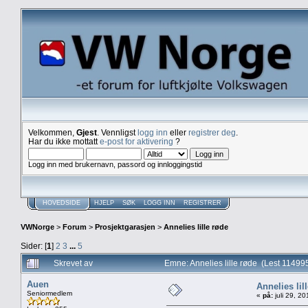
Velkommen,
Gjest
. Vennligst
logg inn
eller
registrer deg
.
Har du ikke mottatt
e-post for aktivering
?
Logg inn med brukernavn, passord og innloggingstid
HOVEDSIDE
HJELP
SØK
LOGG INN
REGISTRER
VWNorge
>
Forum
>
Prosjektgarasjen
>
Annelies lille røde
Sider: [
1
]
2
3
...
5
Skrevet av
Emne: Annelies lille røde (Lest 11499
Auen
Annelies lil
Seniormedlem
«
på:
juli 29, 2