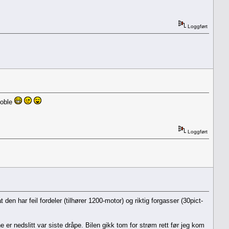
Loggført
boble
Loggført
 den har feil fordeler (tilhører 1200-motor) og riktig forgasser (30pict-
 er nedslitt var siste dråpe. Bilen gikk tom for strøm rett før jeg kom