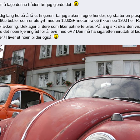
om å lage denne tråden før jeg gjorde det
ig lang tid på å få ut fingeren, tar jeg saken i egne hender, og starter en pros
1965 boble, som er utstyrt med en 1300SP-motor fra 66 (Ikke noe 1200 her, 
ellakkering. Beklager til dere som liker patinerte biler. På lang sikt skal den 
es det noen kjerringråd for å leve med 6V? Den må ha sigarettenneruttak til lad
ler? Hiver ut noen bilder også