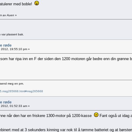
 Gratulerer med boble!
 am av Auen
»
 var plassert bak.
le røde
9, 2012, 19:55:10 pm »
n som har ripa inn en F der siden den 1200 motoren går bedre enn din grønne 
e send meg en pm.
6715.msg265668.html#msg265668
le røde
0, 2012, 01:52:33 am »
ønne når den har en friskere 1300-motor på 1200-kasse
Fant også ut idag at
binert med at 3 sekunders kinning var nok til å tømme batteriet og at børstene