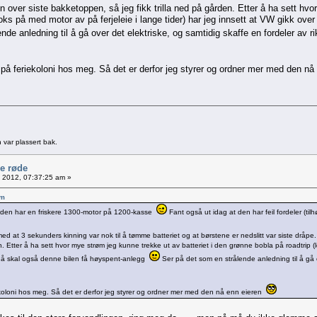
en over siste bakketoppen, så jeg fikk trilla ned på gården. Etter å ha sett hv
boks på med motor av på ferjeleie i lange tider) har jeg innsett at VW gikk ov
nde anledning til å gå over det elektriske, og samtidig skaffe en fordeler av 
en på feriekoloni hos meg. Så det er derfor jeg styrer og ordner mer med den n
 var plassert bak.
le røde
0, 2012, 07:37:25 am »
am
r den har en friskere 1300-motor på 1200-kasse
Fant også ut idag at den har feil fordeler (tilh
ed at 3 sekunders kinning var nok til å tømme batteriet og at børstene er nedslitt var siste dråpe.
n. Etter å ha sett hvor mye strøm jeg kunne trekke ut av batteriet i den grønne bobla på roadtrip (
 nå skal også denne bilen få høyspent-anlegg
Ser på det som en strålende anledning til å gå 
riekoloni hos meg. Så det er derfor jeg styrer og ordner mer med den nå enn eieren