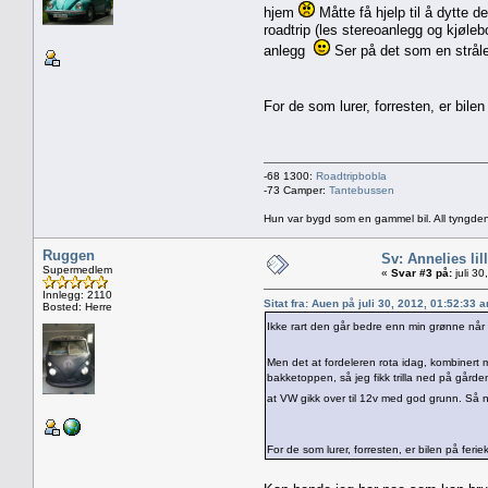
hjem
Måtte få hjelp til å dytte d
roadtrip (les stereoanlegg og kjøle
anlegg
Ser på det som en stråle
For de som lurer, forresten, er bil
-68 1300:
Roadtripbobla
-73 Camper:
Tantebussen
Hun var bygd som en gammel bil. All tyngden
Ruggen
Sv: Annelies lil
Supermedlem
«
Svar #3 på:
juli 3
Innlegg: 2110
Sitat fra: Auen på juli 30, 2012, 01:52:33 
Bosted: Herre
Ikke rart den går bedre enn min grønne nå
Men det at fordeleren rota idag, kombinert m
bakketoppen, så jeg fikk trilla ned på gårde
at VW gikk over til 12v med god grunn. Så
For de som lurer, forresten, er bilen på fe