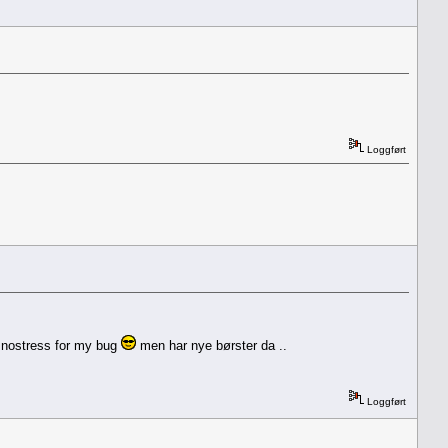
Loggført
nostress for my bug
men har nye børster da ..
Loggført