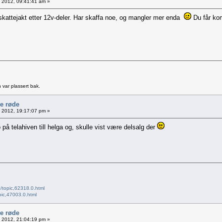
1, 2012, 09:41:41 am »
 skattejakt etter 12v-deler. Har skaffa noe, og mangler mer enda
Du får kom
 var plassert bak.
le røde
1, 2012, 19:17:07 pm »
 på telahiven till helga og, skulle vist være delsalg der
/topic,62318.0.html
pic,47003.0.html
le røde
1, 2012, 21:04:19 pm »