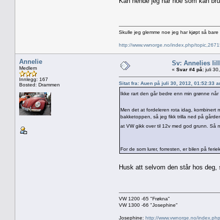
Kan hende jeg har noe som kan bruk
Skulle jeg glemme noe jeg har kjøpt så bar
http://www.vwnorge.no/index.php/topic,2
Annelie
Sv: Annelies lil
Medlem
«
Svar #4 på:
juli 3
Innlegg: 167
Sitat fra: Auen på juli 30, 2012, 01:52:33 
Bosted: Drammen
Ikke rart den går bedre enn min grønne nå
Men det at fordeleren rota idag, kombinert m
bakketoppen, så jeg fikk trilla ned på gårde
at VW gikk over til 12v med god grunn. Så
For de som lurer, forresten, er bilen på fe
Husk att selvom den står hos deg, 
VW 1200 -65 "Frøkna"
VW 1300 -66 "Josephine"
Josephine:
http://www.vwnorge.no/index.php