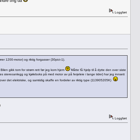
andre ting da
Loggført
ører 1200-motor) og riktig forgasser (30pict-1).
 Bilen gikk tom for strøm rett før jeg kom hjem
Måtte få hjelp til å dytte den over siste
les stereoanlegg og kjøleboks på med motor av på ferjeleie i lange tider) har jeg innsett
over det elektriske, og samtidig skaffe en fordeler av riktig type (113905205K)
Loggført