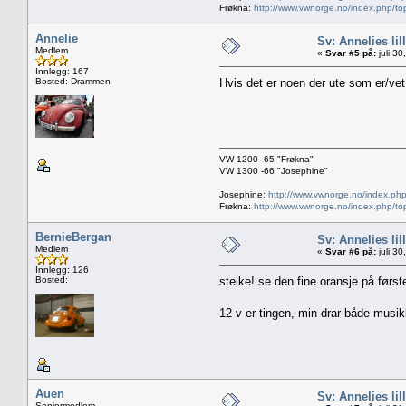
Frøkna:
http://www.vwnorge.no/index.php/to
Annelie
Sv: Annelies lil
Medlem
«
Svar #5 på:
juli 3
Innlegg: 167
Bosted: Drammen
Hvis det er noen der ute som er/vet 
VW 1200 -65 "Frøkna"
VW 1300 -66 "Josephine"
Josephine:
http://www.vwnorge.no/index.php
Frøkna:
http://www.vwnorge.no/index.php/to
BernieBergan
Sv: Annelies lil
Medlem
«
Svar #6 på:
juli 3
Innlegg: 126
Bosted:
steike! se den fine oransje på først
12 v er tingen, min drar både musik
Auen
Sv: Annelies lil
Seniormedlem