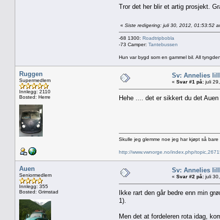
Tror det her blir et artig prosjekt.
«
Siste redigering: juli 30, 2012, 01:53:52
-68 1300:
Roadtripbobla
-73 Camper:
Tantebussen
Hun var bygd som en gammel bil. All tyngden
Ruggen
Sv: Annelies lil
Supermedlem
«
Svar #1 på:
juli 2
Innlegg: 2110
Bosted: Herre
Hehe .... det er sikkert du det Aue
Skulle jeg glemme noe jeg har kjøpt så bar
http://www.vwnorge.no/index.php/topic,2
Auen
Sv: Annelies lil
Seniormedlem
«
Svar #2 på:
juli 3
Innlegg: 355
Bosted: Grimstad
Ikke rart den går bedre enn min gr
1).
Men det at fordeleren rota idag, kom