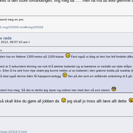
es til den store forvandlingen, ring meg da ..... men nå må du ikke glemme 
e send meg en pm.
6715.msg265668.html#msg265668
le røde
0, 2012, 09:57:10 am »
am
r den har en friskere 1300-motor på 1200-kasse
Fant også ut idag at den har feil fordeler (tilh
ed at 3 sekunders kinning var nok til å tømme batteriet og at børstene er nedslitt var siste dråpe.
n. Etter å ha sett hvor mye strøm jeg kunne trekke ut av batteriet i den grønne bobla på roadtrip (
 nå skal også denne bilen få høyspent-anlegg
Ser på det som en strålende anledning til å gå 
riekoloni hos meg. Så det er derfor jeg styrer og ordner mer med den nå enn eieren
så skall ikke du gjøre all jobben da
jeg skall jo tross allt lære allt dette
/topic,62318.0.html