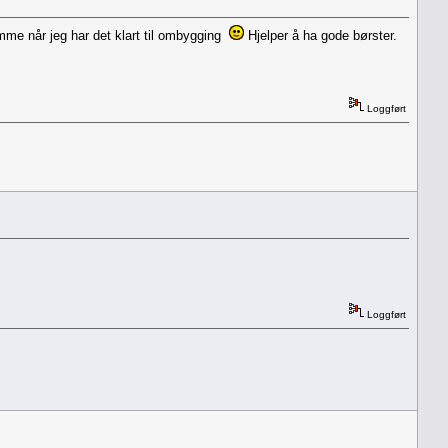
me når jeg har det klart til ombygging
Hjelper å ha gode børster.
Loggført
Loggført