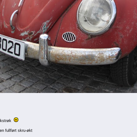
akkstrøk
en fullført skru-økt