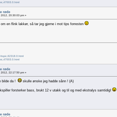
pic,47003.0.html
le røde
0, 2012, 20:30:03 pm »
om en flink lakkør, så tar jeg gjerne i mot tips forresten
/topic,62318.0.html
pic,47003.0.html
le røde
0, 2012, 22:17:50 pm »
e bilde da !
skulle ønske jeg hadde sånn ! (A)
kspiller forsterker bass, brukt 12 v utakk og til og med ekstralys samtidig!
le røde