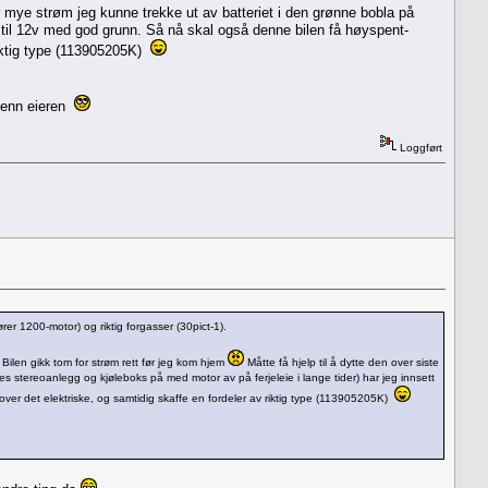
or mye strøm jeg kunne trekke ut av batteriet i den grønne bobla på
er til 12v med god grunn. Så nå skal også denne bilen få høyspent-
riktig type (113905205K)
å enn eieren
Loggført
ører 1200-motor) og riktig forgasser (30pict-1).
 Bilen gikk tom for strøm rett før jeg kom hjem
Måtte få hjelp til å dytte den over siste
les stereoanlegg og kjøleboks på med motor av på ferjeleie i lange tider) har jeg innsett
over det elektriske, og samtidig skaffe en fordeler av riktig type (113905205K)