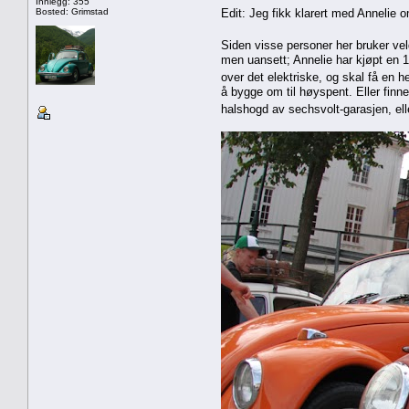
Innlegg: 355
Bosted: Grimstad
Edit: Jeg fikk klarert med Annelie 
Siden visse personer her bruker veld
men uansett; Annelie har kjøpt en 
over det elektriske, og skal få en h
å bygge om til høyspent. Eller finn
halshogd av sechsvolt-garasjen, el