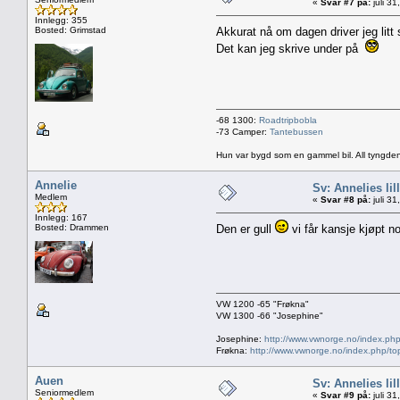
«
Svar #7 på:
juli 3
Innlegg: 355
Bosted: Grimstad
Akkurat nå om dagen driver jeg litt
Det kan jeg skrive under på
-68 1300:
Roadtripbobla
-73 Camper:
Tantebussen
Hun var bygd som en gammel bil. All tyngden
Annelie
Sv: Annelies lil
Medlem
«
Svar #8 på:
juli 3
Innlegg: 167
Bosted: Drammen
Den er gull
vi får kansje kjøpt no
VW 1200 -65 "Frøkna"
VW 1300 -66 "Josephine"
Josephine:
http://www.vwnorge.no/index.php
Frøkna:
http://www.vwnorge.no/index.php/to
Auen
Sv: Annelies lil
Seniormedlem
«
Svar #9 på:
juli 3