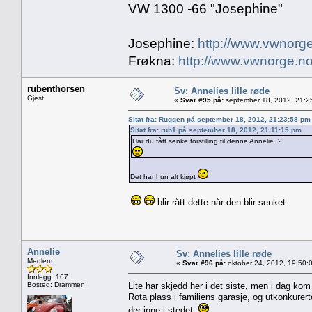
VW 1300 -66 "Josephine"
Josephine:
http://www.vwnorge
Frøkna:
http://www.vwnorge.no
rubenthorsen
Sv: Annelies lille røde
Gjest
«
Svar #95 på:
september 18, 2012, 21:2
Sitat fra: Ruggen på september 18, 2012, 21:23:58 pm
Sitat fra: rub1 på september 18, 2012, 21:11:15 pm
Har du fått senke forstilling til denne Annelie. ?
Det har hun alt kjøpt
blir rått dette når den blir senket.
Annelie
Sv: Annelies lille røde
Medlem
«
Svar #96 på:
oktober 24, 2012, 19:50:
Innlegg: 167
Bosted: Drammen
Lite har skjedd her i det siste, men i dag kom
Rota plass i familiens garasje, og utkonkurert
der inne i stedet