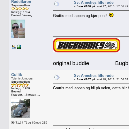
RødeBaron
Sv: Annelies lille røde
Supermedlem
«
Svar #106 på:
mai 17, 2013, 17:06:47
Innlegg: 1504
Bosted: Vevang
Grattis med lappen og kjør pent!
original buddie Bugbud
Gullik
Sv: Annelies lille røde
Telehiv Jumpers
«
Svar #107 på:
mai 18, 2013, 21:06:39
Supermedlem
Grattis med lappen og bil på veien, detta blir 
Innlegg: 1780
Bosted:
Kragerø.....Norway.....
59 T1,64 T1og 65mod 215