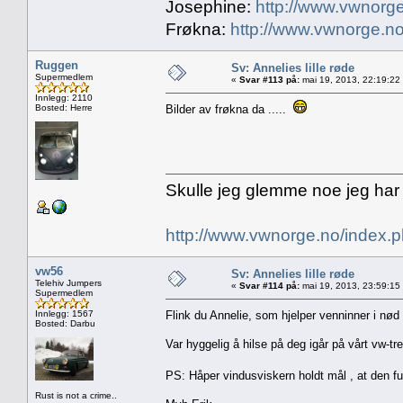
Josephine:
http://www.vwnorge
Frøkna:
http://www.vwnorge.no
Ruggen
Sv: Annelies lille røde
Supermedlem
«
Svar #113 på:
mai 19, 2013, 22:19:22
Innlegg: 2110
Bosted: Herre
Bilder av frøkna da .....
Skulle jeg glemme noe jeg har
http://www.vwnorge.no/index
vw56
Sv: Annelies lille røde
Telehiv Jumpers
«
Svar #114 på:
mai 19, 2013, 23:59:15
Supermedlem
Innlegg: 1567
Flink du Annelie, som hjelper venninner i nød
Bosted: Darbu
Var hyggelig å hilse på deg igår på vårt vw-tr
PS: Håper vindusviskern holdt mål , at den f
Rust is not a crime..