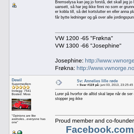
Bremselysa kan jeg jo forstå, det skall jeg j
uansett, så har jeg ikke finni no som er grunne
er kobla till, så det kortslutter en eller anna p
får bytte ledninger og gå over alle jordingspun
VW 1200 -65 "Frøkna"
VW 1300 -66 "Josephine"
Josephine:
http://www.vwnorge
Frøkna:
http://www.vwnorge.no
Dewil
Sv: Annelies lille røde
Supermedlem
«
Svar #119 på:
juni 03, 2013, 23:25:45
Innlegg: 7541
Lurer på hvorfor de alltid skal løpe når de se
Bosted: Moss
stopper jeg ikke
"Opinions are like
assholes...everyone has
Proud member and co-founder 
one"
Facebook.com