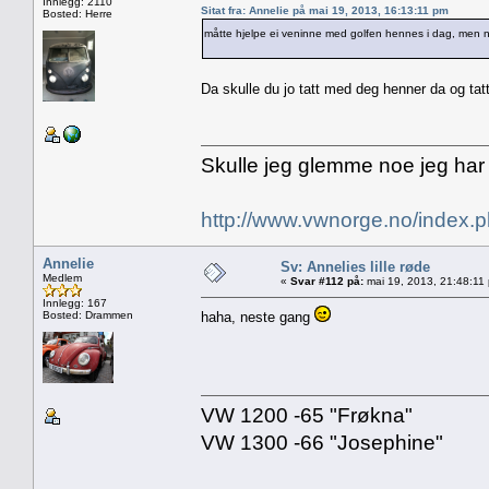
Innlegg: 2110
Sitat fra: Annelie på mai 19, 2013, 16:13:11 pm
Bosted: Herre
måtte hjelpe ei veninne med golfen hennes i dag, men
Da skulle du jo tatt med deg henner da og tat
Skulle jeg glemme noe jeg har
http://www.vwnorge.no/index
Annelie
Sv: Annelies lille røde
Medlem
«
Svar #112 på:
mai 19, 2013, 21:48:11
Innlegg: 167
Bosted: Drammen
haha, neste gang
VW 1200 -65 "Frøkna"
VW 1300 -66 "Josephine"