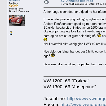
Annelie
Sv: Annelies lille røde
Medlem
«
Svar #100 på:
april 23, 2013, 19:07:1
Innlegg: 167
Bosted: Drammen
Altfor lenge siden det har skjedd no her nå se
Etter en del prøving og feiling(og nybegynner
Anders Røsåsen som gadd og ta turen nedo
Så gikk likesågreit til inkjøp av en 1600 bra
Og jeg gjør ting jeg ikke kan så veldig mye o
bare og se om alt er gjort helt riktig nå
ene
Har i hvertfall blitt veldig glad i WD-40 om ik
Nye dekk og felger har det også blitt, og senki
også
Desverre ikke no bilder, for jeg har hatt nokk
VW 1200 -65 "Frøkna"
VW 1300 -66 "Josephine"
Josephine:
http://www.vwnorge
Frøkna:
http://www.vwnorge.no