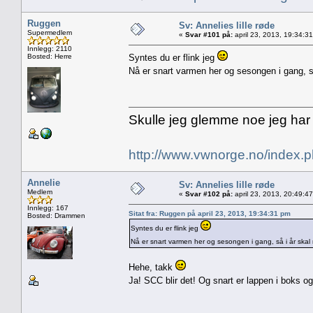
Ruggen
Sv: Annelies lille røde
Supermedlem
«
Svar #101 på:
april 23, 2013, 19:34:3
Innlegg: 2110
Bosted: Herre
Syntes du er flink jeg
Nå er snart varmen her og sesongen i gang, så
Skulle jeg glemme noe jeg har
http://www.vwnorge.no/index
Annelie
Sv: Annelies lille røde
Medlem
«
Svar #102 på:
april 23, 2013, 20:49:4
Innlegg: 167
Sitat fra: Ruggen på april 23, 2013, 19:34:31 pm
Bosted: Drammen
Syntes du er flink jeg
Nå er snart varmen her og sesongen i gang, så i år skal 
Hehe, takk
Ja! SCC blir det! Og snart er lappen i boks og