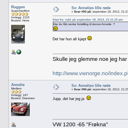
Ruggen
Sv: Annelies lille røde
Supermedlem
«
Svar #93 på:
september 18, 2012, 21:2
Innlegg: 2110
Sitat fra: rub1 på september 18, 2012, 21:11:15 pm
Bosted: Herre
Har du fått senke forstilling til denne Annelie. ?
Det har hun alt kjøpt
Skulle jeg glemme noe jeg har
http://www.vwnorge.no/index
Annelie
Sv: Annelies lille røde
Medlem
«
Svar #94 på:
september 18, 2012, 21:2
Innlegg: 167
Bosted: Drammen
Jupp, det har jeg ja
VW 1200 -65 "Frøkna"