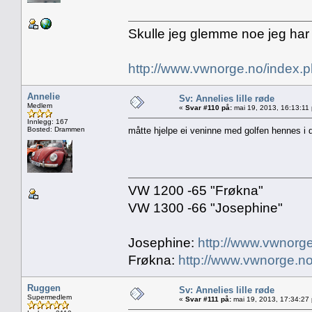
Skulle jeg glemme noe jeg har
http://www.vwnorge.no/index
Annelie
Sv: Annelies lille røde
Medlem
«
Svar #110 på:
mai 19, 2013, 16:13:11
Innlegg: 167
Bosted: Drammen
måtte hjelpe ei veninne med golfen hennes 
VW 1200 -65 "Frøkna"
VW 1300 -66 "Josephine"
Josephine:
http://www.vwnorge
Frøkna:
http://www.vwnorge.no
Ruggen
Sv: Annelies lille røde
Supermedlem
«
Svar #111 på:
mai 19, 2013, 17:34:27