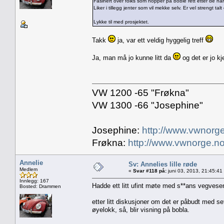
Fasinert over folks som hopper på boble rett etter de har
Liker i tillegg jenter som vil mekke selv. Er vel strengt t
Lykke til med prosjektet.
Takk
ja, var ett veldig hyggelig treff
Ja, man må jo kunne litt da
og det er jo kj
VW 1200 -65 "Frøkna"
VW 1300 -66 "Josephine"
Josephine:
http://www.vwnorge
Frøkna:
http://www.vwnorge.no
Annelie
Sv: Annelies lille røde
Medlem
«
Svar #118 på:
juni 03, 2013, 21:45:41
Innlegg: 167
Hadde ett litt ufint møte med s**ans vegvesen, 
Bosted: Drammen
etter litt diskusjoner om det er påbudt med se
øyelokk, så, blir visning på bobla.