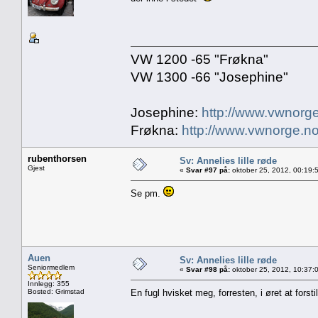
VW 1200 -65 "Frøkna"
VW 1300 -66 "Josephine"
Josephine:
http://www.vwnorge
Frøkna:
http://www.vwnorge.no
rubenthorsen
Sv: Annelies lille røde
Gjest
«
Svar #97 på:
oktober 25, 2012, 00:19:
Se pm.
Auen
Sv: Annelies lille røde
Seniormedlem
«
Svar #98 på:
oktober 25, 2012, 10:37:
Innlegg: 355
Bosted: Grimstad
En fugl hvisket meg, forresten, i øret at forsti