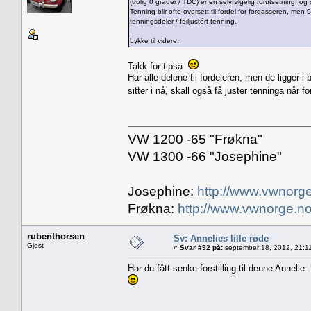
(trolig 0 grader / TDC) er en selvfølgelig forutsetning, og
Tenning blir ofte oversett til fordel for forgasseren, me
tenningsdeler / feiljustért tenning.
Lykke til videre.
Takk for tipsa
Har alle delene til fordeleren, men de ligger i b
sitter i nå, skall også få juster tenninga når 
VW 1200 -65 "Frøkna"
VW 1300 -66 "Josephine"
Josephine:
http://www.vwnorge
Frøkna:
http://www.vwnorge.no
rubenthorsen
Sv: Annelies lille røde
Gjest
«
Svar #92 på:
september 18, 2012, 21:1
Har du fått senke forstilling til denne Annelie.