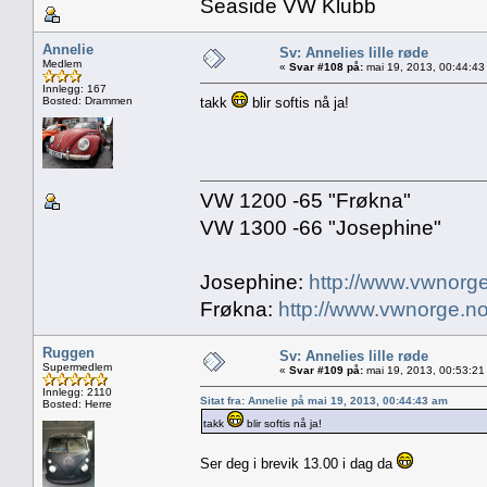
Seaside VW Klubb
Annelie
Sv: Annelies lille røde
Medlem
«
Svar #108 på:
mai 19, 2013, 00:44:43
Innlegg: 167
Bosted: Drammen
takk
blir softis nå ja!
VW 1200 -65 "Frøkna"
VW 1300 -66 "Josephine"
Josephine:
http://www.vwnorge
Frøkna:
http://www.vwnorge.no
Ruggen
Sv: Annelies lille røde
Supermedlem
«
Svar #109 på:
mai 19, 2013, 00:53:21
Innlegg: 2110
Sitat fra: Annelie på mai 19, 2013, 00:44:43 am
Bosted: Herre
takk
blir softis nå ja!
Ser deg i brevik 13.00 i dag da