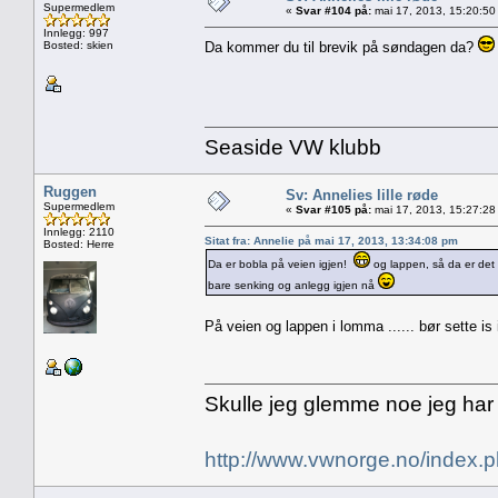
Supermedlem
«
Svar #104 på:
mai 17, 2013, 15:20:50
Innlegg: 997
Bosted: skien
Da kommer du til brevik på søndagen da?
Seaside VW klubb
Ruggen
Sv: Annelies lille røde
Supermedlem
«
Svar #105 på:
mai 17, 2013, 15:27:28
Innlegg: 2110
Sitat fra: Annelie på mai 17, 2013, 13:34:08 pm
Bosted: Herre
Da er bobla på veien igjen!
og lappen, så da er det
bare senking og anlegg igjen nå
På veien og lappen i lomma ...... bør sette is
Skulle jeg glemme noe jeg har
http://www.vwnorge.no/index