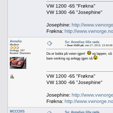
VW 1200 -65 "Frøkna"
VW 1300 -66 "Josephine"
Josephine:
http://www.vwnorge
Frøkna:
http://www.vwnorge.no
Annelie
Sv: Annelies lille røde
Medlem
«
Svar #103 på:
mai 17, 2013, 13:34:08
Innlegg: 167
Bosted: Drammen
Da er bobla på veien igjen!
og lappen, så 
bare senking og anlegg igjen nå
VW 1200 -65 "Frøkna"
VW 1300 -66 "Josephine"
Josephine:
http://www.vwnorge
Frøkna:
http://www.vwnorge.no
MCCCIIIS
Sv: Annelies lille røde