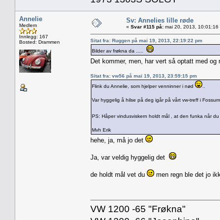
Annelie
Sv: Annelies lille røde
Medlem
«
Svar #115 på:
mai 20, 2013, 10:01:16
Innlegg: 167
Sitat fra: Ruggen på mai 19, 2013, 22:19:22 pm
Bosted: Drammen
Bilder av frøkna da .....
Det kommer, men, har vert så optatt med og ny
Sitat fra: vw56 på mai 19, 2013, 23:59:15 pm
Flink du Annelie, som hjelper venninner i nød
..
Var hyggelig å hilse på deg igår på vårt vw-treff i Fossum
PS: Håper vindusviskern holdt mål , at den funka når du
Mvh Erik
hehe, ja, må jo det
Ja, var veldig hyggelig det
de holdt mål vet du
men regn ble det jo i
VW 1200 -65 "Frøkna"