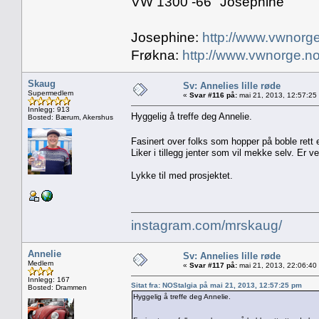
VW 1300 -66 "Josephine"
Josephine:
http://www.vwnorge
Frøkna:
http://www.vwnorge.no
Skaug
Sv: Annelies lille røde
Supermedlem
«
Svar #116 på:
mai 21, 2013, 12:57:25
Innlegg: 913
Hyggelig å treffe deg Annelie.
Bosted: Bærum, Akershus
Fasinert over folks som hopper på boble rett e
Liker i tillegg jenter som vil mekke selv. Er v
Lykke til med prosjektet.
instagram.com/mrskaug/
Annelie
Sv: Annelies lille røde
Medlem
«
Svar #117 på:
mai 21, 2013, 22:06:40
Innlegg: 167
Sitat fra: NOStalgia på mai 21, 2013, 12:57:25 pm
Bosted: Drammen
Hyggelig å treffe deg Annelie.