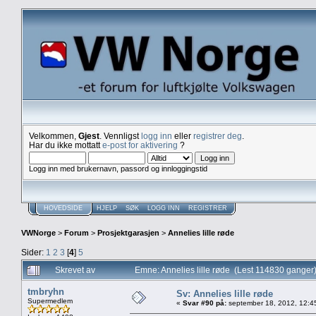
Velkommen,
Gjest
. Vennligst
logg inn
eller
registrer deg
.
Har du ikke mottatt
e-post for aktivering
?
Logg inn med brukernavn, passord og innloggingstid
HOVEDSIDE
HJELP
SØK
LOGG INN
REGISTRER
VWNorge
>
Forum
>
Prosjektgarasjen
>
Annelies lille røde
Sider:
1
2
3
[
4
]
5
Skrevet av
Emne: Annelies lille røde (Lest 114830 ganger
tmbryhn
Sv: Annelies lille røde
Supermedlem
«
Svar #90 på:
september 18, 2012, 12:4