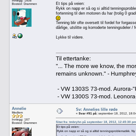
Innlegg: 1408
Et tips på veien:
Bosted: Drammen
Rykk on napp er så og si alltid tenningsprobl
fortenning til den motoren du har (trolig 0 gra
Tenning blir ofte oversett til fordel for for
dårlige, utslitte og korroderte tenningsdeler / f
Lykke til videre.
Til ettertanke:
"... The more we know, the mo
remains unknown." - Humphre
- VW 1303S 73-mod. Aurora-
- VW 1300S 73-mod. Leonora
Annelie
Sv: Annelies lille røde
Medlem
«
Svar #91 på:
september 18, 2012, 18:0
Innlegg: 167
Sitat fra: tmbryhn på september 18, 2012, 12:45:30 p
Bosted: Drammen
Et tips på veien:
Rykk on napp er så og si alltid tenningsproblematikk. Ny 