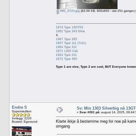
IMG_6723.jpg
(83.56 KB, 800x600 - vist 251 ganger.)
1974 Type 13GT03
1962 Type 343 Ghia
X
1967 Type 365
1957 Type 111 (T111)
1964 Type 311
1971 1302 Cab
1963 Type 311
1972 Type 365
Type 1 are nice, Type 2 are cool, BUT Everyone knows, th
Endre S
Sv: Min 1303 Silverbig nå 13GT
Supermedlem
«
Svar #261 på:
august 14, 2025, 09:44
Innlegg: 2220
Klarte ikkje å bestemme meg for noe på kamei s
Bosted: Egersund
omgang