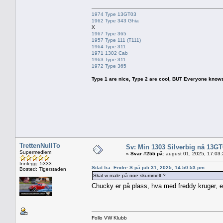
1974 Type 13GT03
1962 Type 343 Ghia
X
1967 Type 365
1957 Type 111 (T111)
1964 Type 311
1971 1302 Cab
1963 Type 311
1972 Type 365
Type 1 are nice, Type 2 are cool, BUT Everyone knows, th
TrettenNullTo
Sv: Min 1303 Silverbig nå 13GT
Supermedlem
«
Svar #255 på:
august 01, 2025, 17:03
Innlegg: 5333
Sitat fra: Endre S på juli 31, 2025, 14:50:53 pm
Bosted: Tigerstaden
Skal vi male på noe skummelt ?
Chucky er på plass, hva med freddy kruger, el
Follo VW Klubb