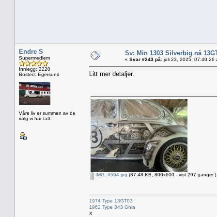
Endre S
Sv: Min 1303 Silverbig nå 13G
Supermedlem
«
Svar #243 på:
juli 23, 2025, 07:40:26
Innlegg: 2220
Litt mer detaljer.
Bosted: Egersund
Våre liv er summen av de
valg vi har tatt.
IMG_6564.jpg
(87.48 KB, 800x600 - vist 297 ganger.)
1974 Type 13GT03
1962 Type 343 Ghia
X