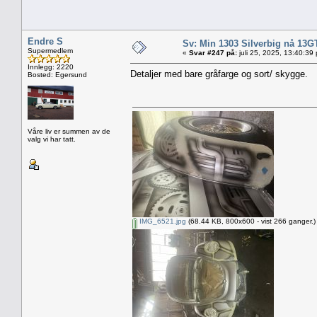
Endre S
Sv: Min 1303 Silverbig nå 13G
Supermedlem
«
Svar #247 på:
juli 25, 2025, 13:40:39
Innlegg: 2220
Detaljer med bare gråfarge og sort/ skygge.
Bosted: Egersund
Våre liv er summen av de
valg vi har tatt.
IMG_6521.jpg
(68.44 KB, 800x600 - vist 266 ganger.)