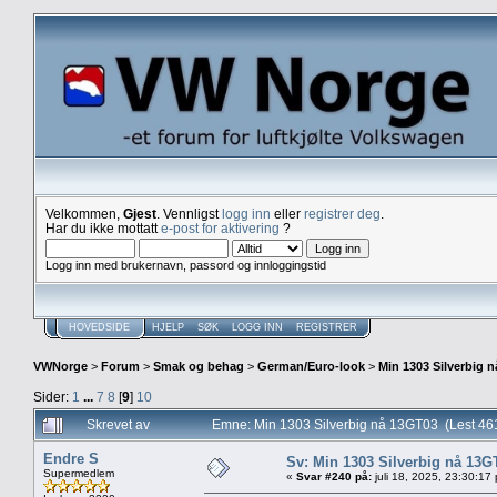
Velkommen,
Gjest
. Vennligst
logg inn
eller
registrer deg
.
Har du ikke mottatt
e-post for aktivering
?
Logg inn med brukernavn, passord og innloggingstid
HOVEDSIDE
HJELP
SØK
LOGG INN
REGISTRER
VWNorge
>
Forum
>
Smak og behag
>
German/Euro-look
>
Min 1303 Silverbig 
Sider:
1
...
7
8
[
9
]
10
Skrevet av
Emne: Min 1303 Silverbig nå 13GT03 (Lest 46
Endre S
Sv: Min 1303 Silverbig nå 13G
Supermedlem
«
Svar #240 på:
juli 18, 2025, 23:30:17