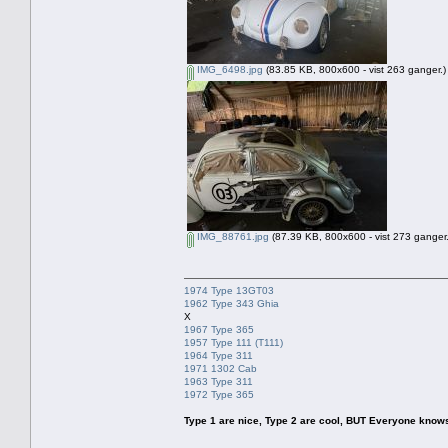
IMG_6498.jpg
(83.85 KB, 800x600 - vist 263 ganger.)
IMG_88761.jpg
(87.39 KB, 800x600 - vist 273 ganger.
1974 Type 13GT03
1962 Type 343 Ghia
X
1967 Type 365
1957 Type 111 (T111)
1964 Type 311
1971 1302 Cab
1963 Type 311
1972 Type 365
Type 1 are nice, Type 2 are cool, BUT Everyone knows, th