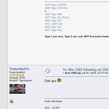
1974 Type 13GT03
1962 Type 343 Ghia
X
1967 Type 365
1957 Type 111 (T111)
1964 Type 311
1971 1302 Cab
1963 Type 311
1972 Type 365
Type 1 are nice, Type 2 are cool, BUT Everyone knows, th
TrettenNullTo
Sv: Min 1303 Silverbig nå 13G
Supermedlem
«
Svar #252 på:
juli 30, 2025, 21:57:05
Innlegg: 5333
Bosted: Tigerstaden
Fett ass
Follo VW Klubb
SCC 14,257