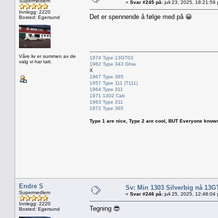
Supermedlem
«
Svar #245 på:
juli 23, 2025, 18:21:59
Innlegg: 2220
Det er spennende å følge med på 😀
Bosted: Egersund
Våre liv er summen av de
1974 Type 13GT03
valg vi har tatt.
1962 Type 343 Ghia
X
1967 Type 365
1957 Type 111 (T111)
1964 Type 311
1971 1302 Cab
1963 Type 311
1972 Type 365
Type 1 are nice, Type 2 are cool, BUT Everyone knows, th
Endre S
Sv: Min 1303 Silverbig nå 13G
Supermedlem
«
Svar #246 på:
juli 25, 2025, 12:48:04
Innlegg: 2220
Tegning 😎
Bosted: Egersund