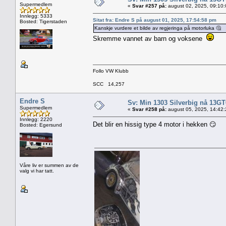
Supermedlem
«
Svar #257 på:
august 02, 2025, 09:10
Innlegg: 5333
Sitat fra: Endre S på august 01, 2025, 17:54:58 pm
Bosted: Tigerstaden
Kanskje vurdere et bilde av regjeringa på motorluka 🤔
Skremme vannet av barn og voksene
Follo VW Klubb
SCC 14,257
Endre S
Sv: Min 1303 Silverbig nå 13GT
Supermedlem
«
Svar #258 på:
august 05, 2025, 14:42
Innlegg: 2220
Det blir en hissig type 4 motor i hekken 😏
Bosted: Egersund
Våre liv er summen av de
valg vi har tatt.