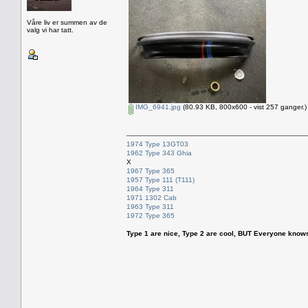
Våre liv er summen av de
valg vi har tatt.
IMG_6941.jpg
(80.93 KB, 800x600 - vist 257 ganger.)
1974 Type 13GT03
1962 Type 343 Ghia
X
1967 Type 365
1957 Type 111 (T111)
1964 Type 311
1971 1302 Cab
1963 Type 311
1972 Type 365
Type 1 are nice, Type 2 are cool, BUT Everyone knows, th