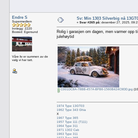
Endre S
Sv: Min 1303 Silverbig nå 13GT
Supermedlem
«
Svar #265 på:
desember 27, 2025, 09:2
Innlegg: 2220
Rolig i garasjen om dagen, men varmer opp til 
Bosted: Egersund
julehøytid
Våre liv er summen av de
valg vi har tatt.
C001DC8A-78BB-457A-BFB6-1560B424C9DD.jpg
(10
1974 Type 13GT03
1962 Type 343 Ghia
X
1967 Type 365
1957 Type 111 (T111)
1964 Type 311
1971 1302 Cab
1963 Type 311
1972 Type 365