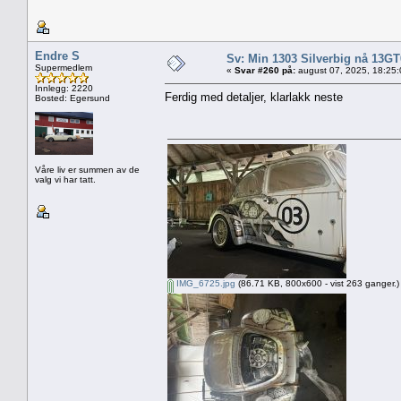
Endre S
Sv: Min 1303 Silverbig nå 13GT
Supermedlem
«
Svar #260 på:
august 07, 2025, 18:25
Innlegg: 2220
Ferdig med detaljer, klarlakk neste
Bosted: Egersund
Våre liv er summen av de
valg vi har tatt.
IMG_6725.jpg
(86.71 KB, 800x600 - vist 263 ganger.)