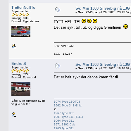
TrettenNullTo
Sv: Min 1303 Silverbig nå 13G
Supermedlem
«
Svar #249 på:
juli 26, 2025, 23:13:57
Innlegg: 5333
Bosted: Tigerstaden
FYTTIHEL..TE!
Det ser sykt tøft ut, og digga Gremlinen
Follo VW Klubb
SCC 14,257
Endre S
Sv: Min 1303 Silverbig nå 13G
Supermedlem
«
Svar #250 på:
juli 27, 2025, 18:18:02
Innlegg: 2220
Det er helt sykt det denne karen får til.
Bosted: Egersund
Våre liv er summen av de
1974 Type 13GT03
valg vi har tatt.
1962 Type 343 Ghia
X
1967 Type 365
1957 Type 111 (T111)
1964 Type 311
1971 1302 Cab
1963 Type 311