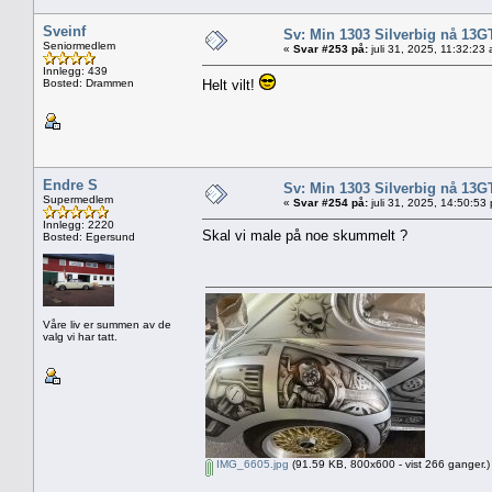
Sveinf
Sv: Min 1303 Silverbig nå 13G
Seniormedlem
«
Svar #253 på:
juli 31, 2025, 11:32:23
Innlegg: 439
Bosted: Drammen
Helt vilt!
Endre S
Sv: Min 1303 Silverbig nå 13G
Supermedlem
«
Svar #254 på:
juli 31, 2025, 14:50:53
Innlegg: 2220
Skal vi male på noe skummelt ?
Bosted: Egersund
Våre liv er summen av de
valg vi har tatt.
IMG_6605.jpg
(91.59 KB, 800x600 - vist 266 ganger.)