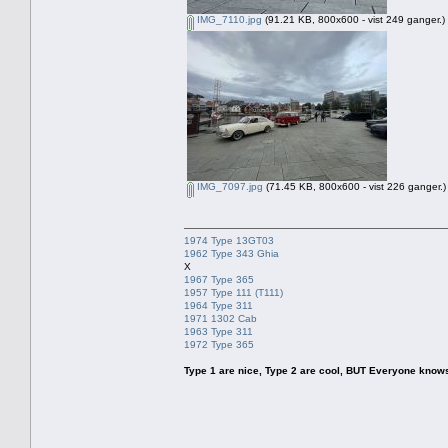
IMG_7110.jpg
(91.21 KB, 800x600 - vist 249 ganger.)
IMG_7097.jpg
(71.45 KB, 800x600 - vist 226 ganger.)
1974 Type 13GT03
1962 Type 343 Ghia
X
1967 Type 365
1957 Type 111 (T111)
1964 Type 311
1971 1302 Cab
1963 Type 311
1972 Type 365
Type 1 are nice, Type 2 are cool, BUT Everyone knows, th