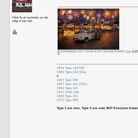
Våre liv er summen av de
valg vi har tatt.
8DFB086D-33C7-4A50-815F-3D4A804948FC.jpg
(120
1974 Type 13GT03
1962 Type 343 Ghia
X
1967 Type 365
1957 Type 111 (T111)
1964 Type 311
1971 1302 Cab
1963 Type 311
1972 Type 365
Type 1 are nice, Type 2 are cool, BUT Everyone knows, th