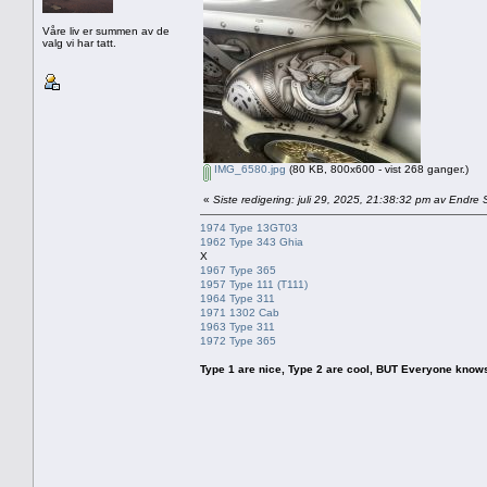
Våre liv er summen av de
valg vi har tatt.
IMG_6580.jpg
(80 KB, 800x600 - vist 268 ganger.)
«
Siste redigering: juli 29, 2025, 21:38:32 pm av Endre 
1974 Type 13GT03
1962 Type 343 Ghia
X
1967 Type 365
1957 Type 111 (T111)
1964 Type 311
1971 1302 Cab
1963 Type 311
1972 Type 365
Type 1 are nice, Type 2 are cool, BUT Everyone knows, th