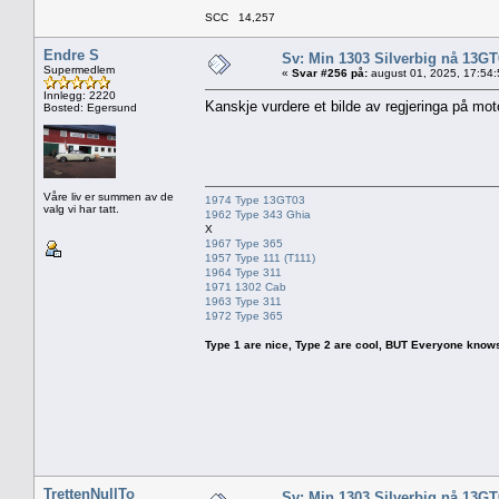
SCC 14,257
Endre S
Sv: Min 1303 Silverbig nå 13GT
Supermedlem
«
Svar #256 på:
august 01, 2025, 17:54
Innlegg: 2220
Kanskje vurdere et bilde av regjeringa på mot
Bosted: Egersund
Våre liv er summen av de
1974 Type 13GT03
valg vi har tatt.
1962 Type 343 Ghia
X
1967 Type 365
1957 Type 111 (T111)
1964 Type 311
1971 1302 Cab
1963 Type 311
1972 Type 365
Type 1 are nice, Type 2 are cool, BUT Everyone knows, th
TrettenNullTo
Sv: Min 1303 Silverbig nå 13GT