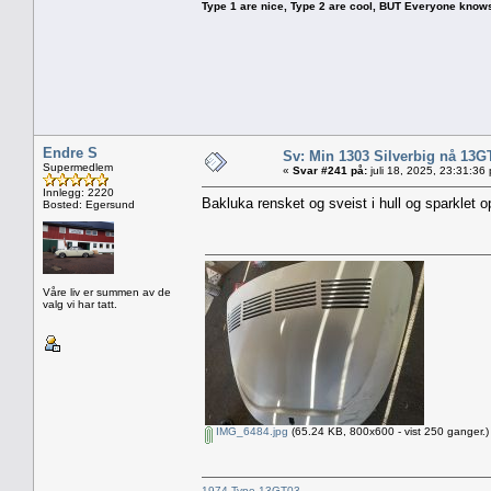
Type 1 are nice, Type 2 are cool, BUT Everyone knows, th
Endre S
Sv: Min 1303 Silverbig nå 13G
Supermedlem
«
Svar #241 på:
juli 18, 2025, 23:31:36
Innlegg: 2220
Bakluka rensket og sveist i hull og sparklet o
Bosted: Egersund
Våre liv er summen av de
valg vi har tatt.
IMG_6484.jpg
(65.24 KB, 800x600 - vist 250 ganger.)
1974 Type 13GT03