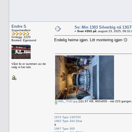
Endre S
Sv: Min 1303 Silverbig nå 13GT
Supermedlem
«
Svar #263 på:
august 23, 2025, 08:31
Innlegg: 2220
Endelig heime igjen. Litt montering igjen 😏
Bosted: Egersund
Våre liv er summen av de
valg vi har tatt.
IMG_7030.jpg
(111.67 KB, 800x600 - vist 223 ganger.
1974 Type 13GT03
1962 Type 343 Ghia
X
1967 Type 365