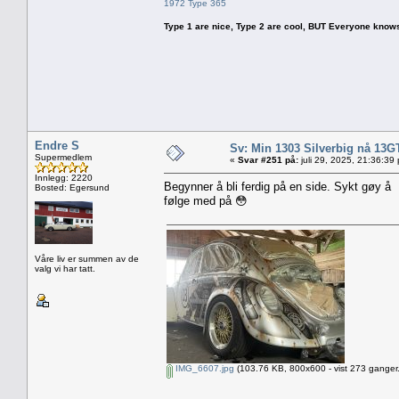
1972 Type 365
Type 1 are nice, Type 2 are cool, BUT Everyone knows, th
Endre S
Sv: Min 1303 Silverbig nå 13G
Supermedlem
«
Svar #251 på:
juli 29, 2025, 21:36:39
Innlegg: 2220
Begynner å bli ferdig på en side. Sykt gøy å
Bosted: Egersund
følge med på 😳
Våre liv er summen av de
valg vi har tatt.
IMG_6607.jpg
(103.76 KB, 800x600 - vist 273 ganger.