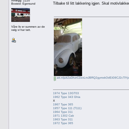
Innlegg: 2220
Tilbake til litt lakkering igjen. Skal motivla
Bosted: Egersund
Våre liv er summen av de
valg vi har tatt.
att.nIjuk2aDhzrCDzxLmJBRQ2gymxkOdEiG9CJ2cTlYjc
1974 Type 13GT03
1962 Type 343 Ghia
X
1967 Type 365
1957 Type 111 (T111)
1964 Type 311
1971 1302 Cab
1963 Type 311
1972 Type 365