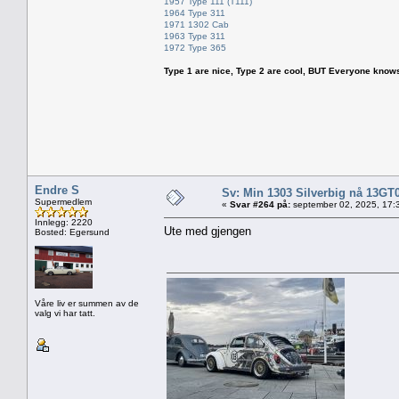
1957 Type 111 (T111)
1964 Type 311
1971 1302 Cab
1963 Type 311
1972 Type 365
Type 1 are nice, Type 2 are cool, BUT Everyone knows, th
Endre S
Sv: Min 1303 Silverbig nå 13GT
Supermedlem
«
Svar #264 på:
september 02, 2025, 17:
Innlegg: 2220
Ute med gjengen
Bosted: Egersund
Våre liv er summen av de
valg vi har tatt.