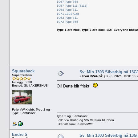
1967 Type 365
1957 Type 111 (T111)
1964 Type 311
1971 1302 Cab
1963 Type 311
1972 Type 365
Type 1 are nice, Type 2 are cool, BUT Everyone knows, th
Squareback
Sv: Min 1303 Silverbig nå 13G
Supermedlem
«
Svar #244 på:
juli 23, 2025, 10:01:09
Innlegg: 6630
Bosted: Ski i AKERSHUS
Oj! Dette blir friskt!
Follo VW Klubb, Type 2 og
Type 3 entusiast!
Type 2 og 3 entusiast!
Follo VW Klubb og VW Veteran Klubben
Liker alt som Brummer!!!!!
Endre S
Sv: Min 1303 Silverbig nå 13G