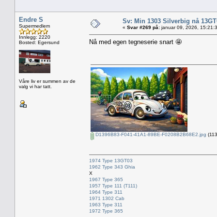
Endre S
Sv: Min 1303 Silverbig nå 13GT
Supermedlem
«
Svar #269 på:
januar 09, 2026, 15:21:
Innlegg: 2220
Nå med egen tegneserie snart 🤩
Bosted: Egersund
Våre liv er summen av de
valg vi har tatt.
D1396B83-F041-41A1-89BE-F0208B2B68E2.jpg
(113
1974 Type 13GT03
1962 Type 343 Ghia
X
1967 Type 365
1957 Type 111 (T111)
1964 Type 311
1971 1302 Cab
1963 Type 311
1972 Type 365