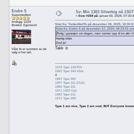
Endre S
Sv: Min 1303 Silverbig nå 13GT
Supermedlem
«
Svar #268 på:
januar 04, 2026, 07:33:
Innlegg: 2220
Sitat fra: TrettenNullTo på desember 28, 2025, 18:30:
Bosted: Egersund
Sitat fra: Endre S på desember 27, 2025, 09:23:51 am
Rolig i garasjen om dagen, men varmer opp til en økt i h
Hærlig bilde.
God jul
Takk ☺️
Våre liv er summen av de
valg vi har tatt.
1974 Type 13GT03
1962 Type 343 Ghia
X
1967 Type 365
1957 Type 111 (T111)
1964 Type 311
1971 1302 Cab
1963 Type 311
1972 Type 365
Type 1 are nice, Type 2 are cool, BUT Everyone knows, th