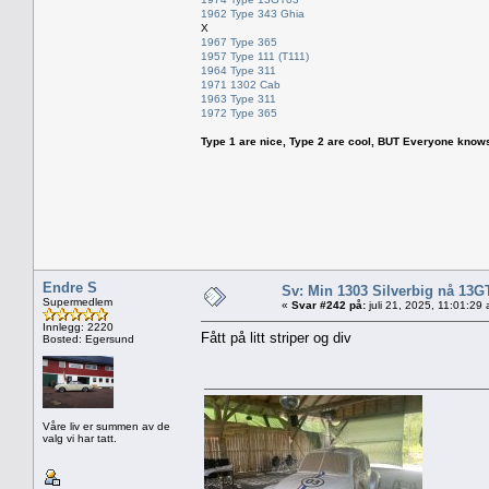
1962 Type 343 Ghia
X
1967 Type 365
1957 Type 111 (T111)
1964 Type 311
1971 1302 Cab
1963 Type 311
1972 Type 365
Type 1 are nice, Type 2 are cool, BUT Everyone knows, th
Endre S
Sv: Min 1303 Silverbig nå 13G
Supermedlem
«
Svar #242 på:
juli 21, 2025, 11:01:29
Innlegg: 2220
Fått på litt striper og div
Bosted: Egersund
Våre liv er summen av de
valg vi har tatt.