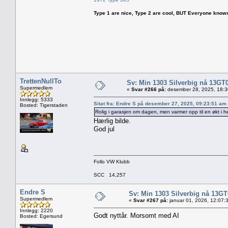
Type 1 are nice, Type 2 are cool, BUT Everyone knows, th
TrettenNullTo
Sv: Min 1303 Silverbig nå 13GT
Supermedlem
«
Svar #266 på:
desember 28, 2025, 18:3
Innlegg: 5333
Sitat fra: Endre S på desember 27, 2025, 09:23:51 am
Bosted: Tigerstaden
Rolig i garasjen om dagen, men varmer opp til en økt i he
Hærlig bilde.
God jul
Follo VW Klubb
SCC 14,257
Endre S
Sv: Min 1303 Silverbig nå 13GT
Supermedlem
«
Svar #267 på:
januar 01, 2026, 12:07:
Innlegg: 2220
Godt nyttår. Morsomt med AI
Bosted: Egersund