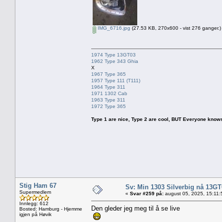
IMG_6716.jpg
(27.53 KB, 270x600 - vist 276 ganger.)
1974 Type 13GT03
1962 Type 343 Ghia
X
1967 Type 365
1957 Type 111 (T111)
1964 Type 311
1971 1302 Cab
1963 Type 311
1972 Type 365
Type 1 are nice, Type 2 are cool, BUT Everyone knows, th
Stig Ham 67
Sv: Min 1303 Silverbig nå 13GT
Supermedlem
«
Svar #259 på:
august 05, 2025, 15:11:
Innlegg: 612
Den gleder jeg meg til å se live
Bosted: Hamburg - Hjemme
igjen på Høvik