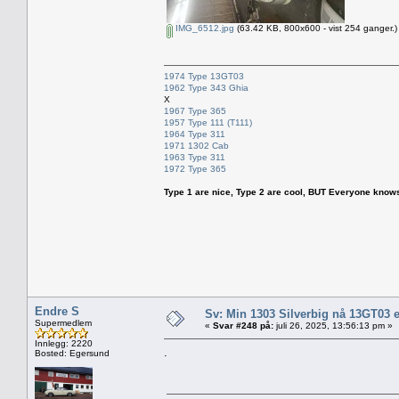
IMG_6512.jpg
(63.42 KB, 800x600 - vist 254 ganger.)
1974 Type 13GT03
1962 Type 343 Ghia
X
1967 Type 365
1957 Type 111 (T111)
1964 Type 311
1971 1302 Cab
1963 Type 311
1972 Type 365
Type 1 are nice, Type 2 are cool, BUT Everyone knows, th
Endre S
Sv: Min 1303 Silverbig nå 13GT03 e
Supermedlem
«
Svar #248 på:
juli 26, 2025, 13:56:13 pm »
Innlegg: 2220
.
Bosted: Egersund