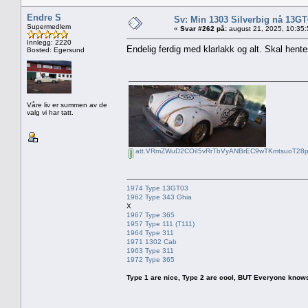
Endre S
Sv: Min 1303 Silverbig nå 13GT
Supermedlem
«
Svar #262 på:
august 21, 2025, 10:35
Innlegg: 2220
Endelig ferdig med klarlakk og alt. Skal hente
Bosted: Egersund
Våre liv er summen av de
valg vi har tatt.
att.VRmZWuD2COiI5vRrTbVyANBrEC9wTKmtsuoT28p
1974 Type 13GT03
1962 Type 343 Ghia
X
1967 Type 365
1957 Type 111 (T111)
1964 Type 311
1971 1302 Cab
1963 Type 311
1972 Type 365
Type 1 are nice, Type 2 are cool, BUT Everyone knows, th