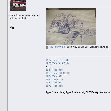
Våre liv er summen av de
valg vi har tatt.
IMG_6549.jpg
(80.3 KB, 800x600 - vist 266 ganger.)
1974 Type 13GT03
1962 Type 343 Ghia
X
1967 Type 365
1957 Type 111 (T111)
1964 Type 311
1971 1302 Cab
1963 Type 311
1972 Type 365
Type 1 are nice, Type 2 are cool, BUT Everyone knows, th