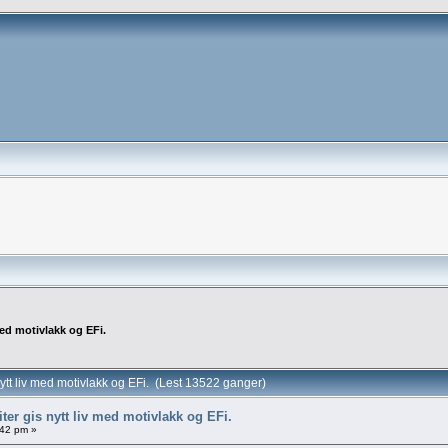
med motivlakk og EFi.
ytt liv med motivlakk og EFi. (Lest 13522 ganger)
ter gis nytt liv med motivlakk og EFi.
:42 pm »