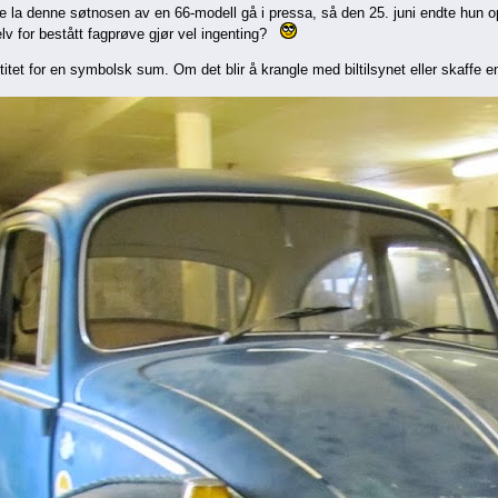
kke la denne søtnosen av en 66-modell gå i pressa, så den 25. juni endte hun 
elv for bestått fagprøve gjør vel ingenting?
tet for en symbolsk sum. Om det blir å krangle med biltilsynet eller skaffe en 