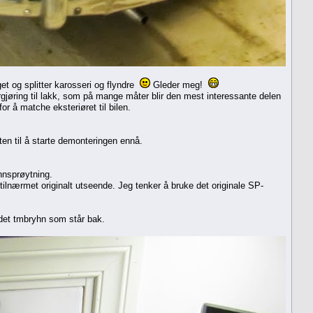
teget og splitter karosseri og flyndre
Gleder meg!
argjøring til lakk, som på mange måter blir den mest interessante delen
or å matche eksteriøret til bilen.
eten til å starte demonteringen ennå.
innsprøytning.
tilnærmet originalt utseende. Jeg tenker å bruke det originale SP-
det tmbryhn som står bak.