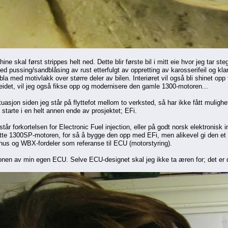
hine skal først strippes helt ned. Dette blir første bil i mitt eie hvor jeg tar s
med pussing/sandblåsing av rust etterfulgt av oppretting av karosserifeil og kl
la med motivlakk over større deler av bilen. Interiøret vil også bli shinet opp f
beidet, vil jeg også fikse opp og modernisere den gamle 1300-motoren...
tuasjon siden jeg står på flyttefot mellom to verksted, så har ikke fått muligh
å starte i en helt annen ende av prosjektet; EFi.
tår forkortelsen for Electronic Fuel injection, eller på godt norsk elektronisk 
litte 1300SP-motoren, for så å bygge den opp med EFi, men alikevel gi den et 
dhus og WBX-fordeler som referanse til ECU (motorstyring).
onen av min egen ECU. Selve ECU-designet skal jeg ikke ta æren for; det er 