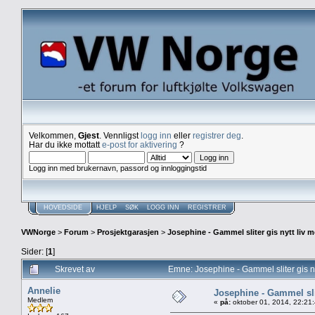
Velkommen,
Gjest
. Vennligst
logg inn
eller
registrer deg
.
Har du ikke mottatt
e-post for aktivering
?
Logg inn med brukernavn, passord og innloggingstid
HOVEDSIDE
HJELP
SØK
LOGG INN
REGISTRER
VWNorge
>
Forum
>
Prosjektgarasjen
>
Josephine - Gammel sliter gis nytt liv 
Sider: [
1
]
Skrevet av
Emne: Josephine - Gammel sliter gis n
Annelie
Josephine - Gammel sli
Medlem
«
på:
oktober 01, 2014, 22:21