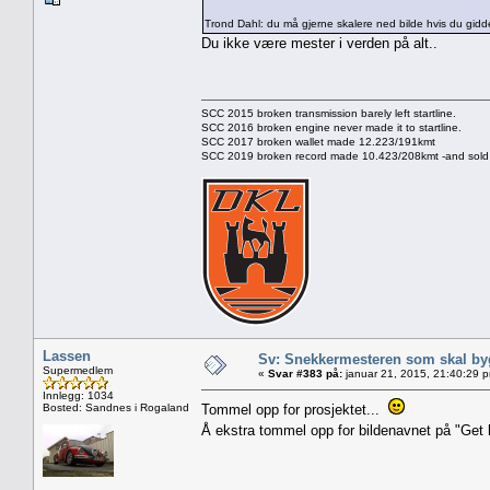
Trond Dahl: du må gjerne skalere ned bilde hvis du gidder
Du ikke være mester i verden på alt..
SCC 2015 broken transmission barely left startline.
SCC 2016 broken engine never made it to startline.
SCC 2017 broken wallet made 12.223/191kmt
SCC 2019 broken record made 10.423/208kmt -and sold 
Lassen
Sv: Snekkermesteren som skal by
Supermedlem
«
Svar #383 på:
januar 21, 2015, 21:40:29 
Innlegg: 1034
Bosted: Sandnes i Rogaland
Tommel opp for prosjektet...
Å ekstra tommel opp for bildenavnet på "Get b