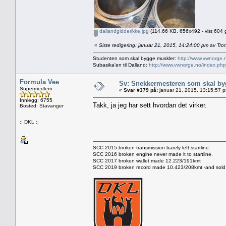
dallandgidderikke.jpg
(114.66 KB, 656x492 - vist 604 
«
Siste redigering: januar 21, 2015, 14:24:00 pm av Tro
Studenten som skal bygge muskler:
http://www.vwnorge.
Subasika'en til Dalland:
http://www.vwnorge.no/index.php
Formula Vee
Sv: Snekkermesteren som skal by
Supermedlem
«
Svar #379 på:
januar 21, 2015, 13:15:57 
Innlegg: 6755
Takk, ja jeg har sett hvordan det virker.
Bosted: Stavanger
:: DKL ::
SCC 2015 broken transmission barely left startline.
SCC 2016 broken engine never made it to startline.
SCC 2017 broken wallet made 12.223/191kmt
SCC 2019 broken record made 10.423/208kmt -and sold 