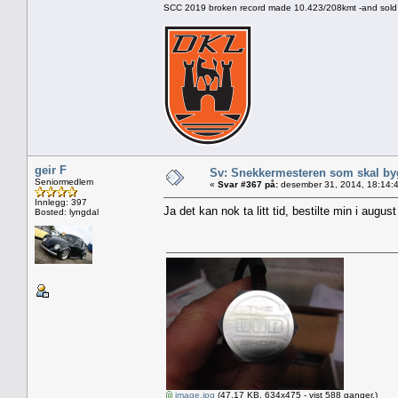
SCC 2019 broken record made 10.423/208kmt -and sold 
geir F
Sv: Snekkermesteren som skal by
Seniormedlem
«
Svar #367 på:
desember 31, 2014, 18:14:
Innlegg: 397
Ja det kan nok ta litt tid, bestilte min i augus
Bosted: lyngdal
image.jpg
(47.17 KB, 634x475 - vist 588 ganger.)