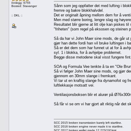
Innlegg: 6755
Sånn som jeg oppfatter det med lufting i blokk
Bosted: Stavanger
fremre og bakre blokkhalvdel.
Det er originalt åpning mellom dem for å venti
:: DKL ::
Men med større boring, lengre slag og høyere tur
Resultatet blir gjerne at litt olje kan piskes ti
"friheten" (som regel på eksosen og steinen p
Så da har vi John Maer sine mods, de går ut på
gjør han dette fordi han vil bruke luftingen i
Så er det dem som har funnet ut at for å avhje
syl. 1 i blokka, for å avhjelpe problemet.
Begge disse metodene skal visst fungere fint
SOA og Formula Vee tenkte å ta en "Ole Brum 
Så vi følger John Maer sine mods, og gjør dem
gjennom en 30mm slange i fremkant.
Vi tar ut en kraftig slange fra dynamofot og f
luftlekkasje motsatt vei.
Ventilasjonsboksen blir et alurør på Ø76x300m
Så får vi se om vi har gjort alt riktig når det 
SCC 2015 broken transmission barely left startline.
SCC 2016 broken engine never made it to startline.
SCC 2017 broken wallet made 12.223/191kmt