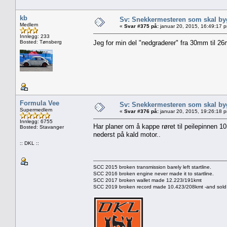
kb
Sv: Snekkermesteren som skal by
Medlem
«
Svar #375 på:
januar 20, 2015, 16:49:17 
Innlegg: 233
Bosted: Tønsberg
Jeg for min del "nedgraderer" fra 30mm til 26
Formula Vee
Sv: Snekkermesteren som skal by
Supermedlem
«
Svar #376 på:
januar 20, 2015, 19:26:18 
Innlegg: 6755
Har planer om å kappe røret til peilepinnen 1
Bosted: Stavanger
nederst på kald motor..
:: DKL ::
SCC 2015 broken transmission barely left startline.
SCC 2016 broken engine never made it to startline.
SCC 2017 broken wallet made 12.223/191kmt
SCC 2019 broken record made 10.423/208kmt -and sold 