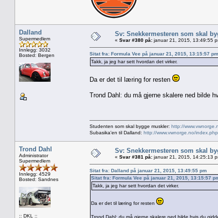
Dalland
Sv: Snekkermesteren som skal by
Supermedlem
«
Svar #380 på:
januar 21, 2015, 13:49:55 
Innlegg: 3032
Sitat fra: Formula Vee på januar 21, 2015, 13:15:57 p
Bosted: Bergen
Takk, ja jeg har sett hvordan det virker.
Da er det til læring for resten
Trond Dahl: du må gjerne skalere ned bilde hvi
Studenten som skal bygge muskler:
http://www.vwnorge.
Subasika'en til Dalland:
http://www.vwnorge.no/index.php
Trond Dahl
Sv: Snekkermesteren som skal by
Administrator
«
Svar #381 på:
januar 21, 2015, 14:25:13 
Supermedlem
Sitat fra: Dalland på januar 21, 2015, 13:49:55 pm
Innlegg: 4529
Sitat fra: Formula Vee på januar 21, 2015, 13:15:57 p
Bosted: Sandnes
Takk, ja jeg har sett hvordan det virker.
Da er det til læring for resten
:: DKL ::
Trond Dahl: du må gjerne skalere ned bilde hvis du gidder