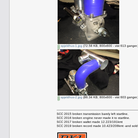
spjeldhus-1.jpg
(72.58 KB, 800x600 - vist 613 ganger.
spjeldhus-2.jpg
(86.34 KB, 800x600 - vist 603 ganger.
SCC 2015 broken transmission barely left startline.
SCC 2016 broken engine never made it to startline.
SCC 2017 broken wallet made 12.223/191kmt
SCC 2019 broken record made 10.423/208kmt -and sold 