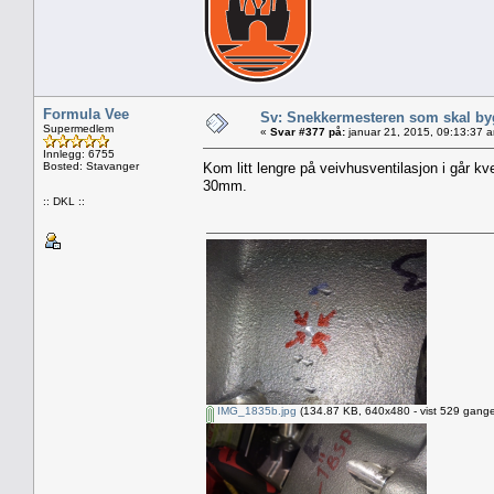
Formula Vee
Sv: Snekkermesteren som skal by
Supermedlem
«
Svar #377 på:
januar 21, 2015, 09:13:37 
Innlegg: 6755
Bosted: Stavanger
Kom litt lengre på veivhusventilasjon i går kv
30mm.
:: DKL ::
IMG_1835b.jpg
(134.87 KB, 640x480 - vist 529 gange