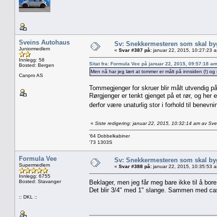
Sveins Autohaus
Sv: Snekkermesteren som skal by
Juniormedlem
«
Svar #387 på:
januar 22, 2015, 10:27:23 
Innlegg: 58
Sitat fra: Formula Vee på januar 22, 2015, 09:57:18 a
Bosted: Bergen
Men nå har jeg lært at tommer er målt på innsiden (!) og m
Canpro AS
Tommegjenger for skruer blir målt utvendig
Rørgjenger er tenkt gjenget på et rør, og her
derfor være unaturlig stor i forhold til benev
«
Siste redigering: januar 22, 2015, 10:32:14 am av Sv
'64 Dobbelkabiner
'73 1303S
Formula Vee
Sv: Snekkermesteren som skal by
Supermedlem
«
Svar #388 på:
januar 22, 2015, 10:35:53 
Innlegg: 6755
Bosted: Stavanger
Beklager, men jeg får meg bare ikke til å bor
Det blir 3/4" med 1" slange. Sammen med ca
:: DKL ::