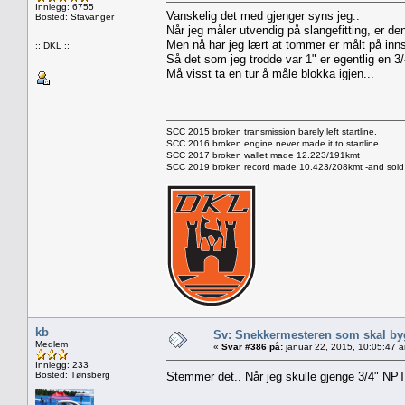
Innlegg: 6755
Vanskelig det med gjenger syns jeg..
Bosted: Stavanger
Når jeg måler utvendig på slangefitting, er d
Men nå har jeg lært at tommer er målt på innsi
:: DKL ::
Så det som jeg trodde var 1" er egentlig en 3/
Må visst ta en tur å måle blokka igjen...
SCC 2015 broken transmission barely left startline.
SCC 2016 broken engine never made it to startline.
SCC 2017 broken wallet made 12.223/191kmt
SCC 2019 broken record made 10.423/208kmt -and sold 
kb
Sv: Snekkermesteren som skal by
Medlem
«
Svar #386 på:
januar 22, 2015, 10:05:47 
Innlegg: 233
Bosted: Tønsberg
Stemmer det.. Når jeg skulle gjenge 3/4" NPT 