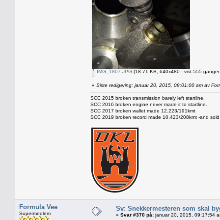
IMG_1807.JPG
(18.71 KB, 640x480 - vist 555 ganger.
«
Siste redigering: januar 20, 2015, 09:01:00 am av Fo
SCC 2015 broken transmission barely left startline.
SCC 2016 broken engine never made it to startline.
SCC 2017 broken wallet made 12.223/191kmt
SCC 2019 broken record made 10.423/208kmt -and sold 
Formula Vee
Sv: Snekkermesteren som skal by
Supermedlem
«
Svar #370 på:
januar 20, 2015, 09:17:54 