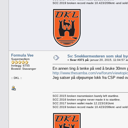
SCC 2019 broken record made 10.423/208kmt -and sold 
Formula Vee
Sv: Snekkermesteren som skal by
Supermedlem
«
Svar #371 på:
januar 20, 2015, 11:04:57 a
Innlegg: 6755
En annen ting å tenke på ved å bruke 30mm
Bosted: Stavanger
http://www.thesamba.com/vw/forum/viewtopi
Jeg satser på oljepumpe lokk fra CSP med ove
:: DKL ::
SCC 2015 broken transmission barely left startline.
SCC 2016 broken engine never made it to startline.
SCC 2017 broken wallet made 12.223/191kmt
SCC 2019 broken record made 10.423/208kmt -and sold 