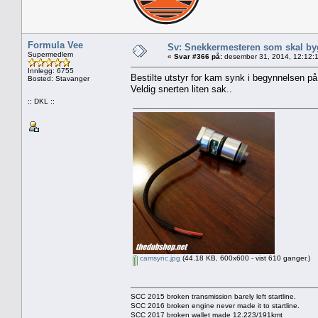
Formula Vee
Sv: Snekkermesteren som skal by
Supermedlem
«
Svar #366 på:
desember 31, 2014, 12:12:
Innlegg: 6755
Bestilte utstyr for kam synk i begynnelsen på
Bosted: Stavanger
Veldig snerten liten sak..
:: DKL ::
camsync.jpg
(44.18 KB, 600x600 - vist 610 ganger.)
SCC 2015 broken transmission barely left startline.
SCC 2016 broken engine never made it to startline.
SCC 2017 broken wallet made 12.223/191kmt