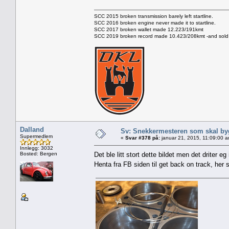
SCC 2015 broken transmission barely left startline.
SCC 2016 broken engine never made it to startline.
SCC 2017 broken wallet made 12.223/191kmt
SCC 2019 broken record made 10.423/208kmt -and sold 
Dalland
Sv: Snekkermesteren som skal by
Supermedlem
«
Svar #378 på:
januar 21, 2015, 11:09:00 a
Innlegg: 3032
Bosted: Bergen
Det ble litt stort dette bildet men det driter eg
Henta fra FB siden til get back on track, her s