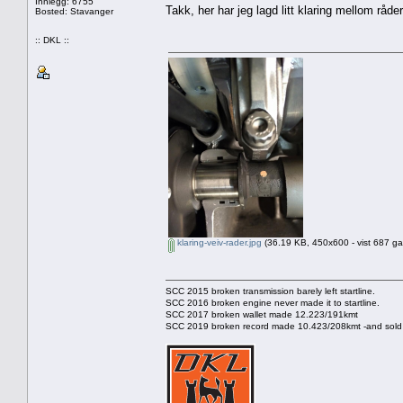
Innlegg: 6755
Takk, her har jeg lagd litt klaring mellom råd
Bosted: Stavanger
:: DKL ::
klaring-veiv-rader.jpg
(36.19 KB, 450x600 - vist 687 ga
SCC 2015 broken transmission barely left startline.
SCC 2016 broken engine never made it to startline.
SCC 2017 broken wallet made 12.223/191kmt
SCC 2019 broken record made 10.423/208kmt -and sold 