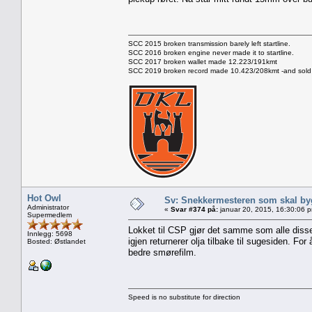
SCC 2015 broken transmission barely left startline.
SCC 2016 broken engine never made it to startline.
SCC 2017 broken wallet made 12.223/191kmt
SCC 2019 broken record made 10.423/208kmt -and sold 
Hot Owl
Sv: Snekkermesteren som skal by
Administrator
«
Svar #374 på:
januar 20, 2015, 16:30:06 
Supermedlem
Lokket til CSP gjør det samme som alle disse p
Innlegg: 5698
igjen returnerer olja tilbake til sugesiden. F
Bosted: Østlandet
bedre smørefilm.
Speed is no substitute for direction