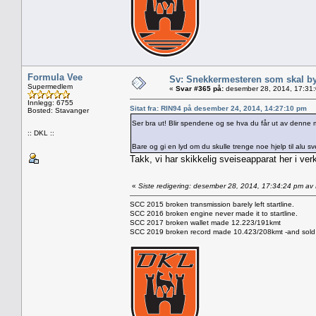
Formula Vee
Sv: Snekkermesteren som skal b
Supermedlem
«
Svar #365 på:
desember 28, 2014, 17:31
Innlegg: 6755
Sitat fra: RIN94 på desember 24, 2014, 14:27:10 pm
Bosted: Stavanger
Ser bra ut! Blir spendene og se hva du får ut av denne
:: DKL ::
Bare og gi en lyd om du skulle trenge noe hjelp til alu s
Takk, vi har skikkelig sveiseapparat her i verk
«
Siste redigering: desember 28, 2014, 17:34:24 pm av
SCC 2015 broken transmission barely left startline.
SCC 2016 broken engine never made it to startline.
SCC 2017 broken wallet made 12.223/191kmt
SCC 2019 broken record made 10.423/208kmt -and sold 