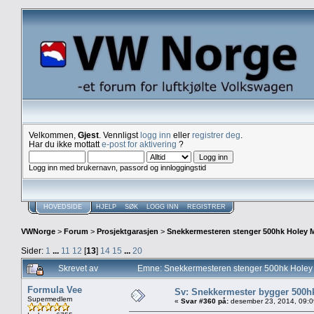
Velkommen,
Gjest
. Vennligst
logg inn
eller
registrer deg
.
Har du ikke mottatt
e-post for aktivering
?
Logg inn med brukernavn, passord og innloggingstid
HOVEDSIDE
HJELP
SØK
LOGG INN
REGISTRER
VWNorge
>
Forum
>
Prosjektgarasjen
>
Snekkermesteren stenger 500hk Holey M
Sider:
1
...
11
12
[
13
]
14
15
...
20
Skrevet av
Emne: Snekkermesteren stenger 500hk Holey M
Formula Vee
Sv: Snekkermester bygger 500h
Supermedlem
«
Svar #360 på:
desember 23, 2014, 09:0