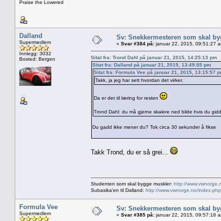
Praise the Lowered
Dalland
Sv: Snekkermesteren som skal by
Supermedlem
«
Svar #384 på:
januar 22, 2015, 09:51:27 
Innlegg: 3032
Sitat fra: Trond Dahl på januar 21, 2015, 14:25:13 pm
Bosted: Bergen
Sitat fra: Dalland på januar 21, 2015, 13:49:55 pm
Sitat fra: Formula Vee på januar 21, 2015, 13:15:57 
Takk, ja jeg har sett hvordan det virker.
Da er det til læring for resten
Trond Dahl: du må gjerne skalere ned bilde hvis du gidde
Du gadd ikke mener du? Tok circa 30 sekunder å fikse
Takk Trond, du er så grei...
Studenten som skal bygge muskler:
http://www.vwnorge.
Subasika'en til Dalland:
http://www.vwnorge.no/index.php
Formula Vee
Sv: Snekkermesteren som skal by
Supermedlem
«
Svar #385 på:
januar 22, 2015, 09:57:18 