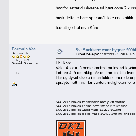
hvorfor setter du dysene så høyt oppe ? kunn
husk dette er bare spørsmål ikke noe kritikk
forsatt god jul mvh Kåre
Formula Vee
Sv: Snekkermester bygger 500h
Supermedlem
«
Svar #364 på:
desember 28, 2014, 17:2
Innlegg: 6755
Hei Kåre.
Bosted: Stavanger
Valgt 4 for å få bedre kontroll på lavfart kjørin
Lettere å få det riktig når du kan finstille hver
:: DKL ::
Har og dyseholdere i manifoldene men de er p
sprøytet rett inn. Har vurdert muligheten for å e
SCC 2015 broken transmission barely left startline.
SCC 2016 broken engine never made it to startline.
SCC 2017 broken wallet made 12.223/191kmt
SCC 2019 broken record made 10.423/208kmt -and sold 