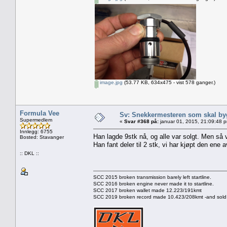
image.jpg
(53.77 KB, 634x475 - vist 578 ganger.)
Formula Vee
Sv: Snekkermesteren som skal by
Supermedlem
«
Svar #368 på:
januar 01, 2015, 21:09:48 
Innlegg: 6755
Han lagde 9stk nå, og alle var solgt. Men så 
Bosted: Stavanger
Han fant deler til 2 stk, vi har kjøpt den ene
:: DKL ::
SCC 2015 broken transmission barely left startline.
SCC 2016 broken engine never made it to startline.
SCC 2017 broken wallet made 12.223/191kmt
SCC 2019 broken record made 10.423/208kmt -and sold 