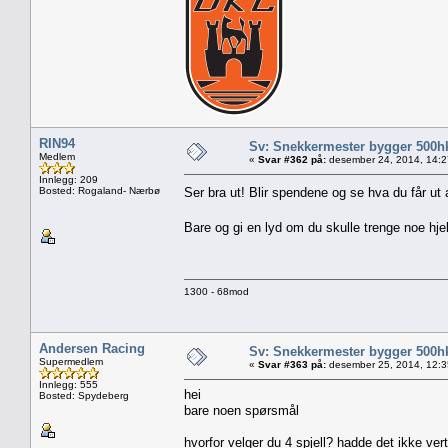
RIN94
Sv: Snekkermester bygger 500h
Medlem
«
Svar #362 på:
desember 24, 2014, 14:2
Innlegg: 209
Bosted: Rogaland- Nærbø
Ser bra ut! Blir spendene og se hva du får u
Bare og gi en lyd om du skulle trenge noe hjel
1300 - 68mod
Andersen Racing
Sv: Snekkermester bygger 500h
Supermedlem
«
Svar #363 på:
desember 25, 2014, 12:3
Innlegg: 555
hei
Bosted: Spydeberg
bare noen spørsmål
hvorfor velger du 4 spjell? hadde det ikke ver