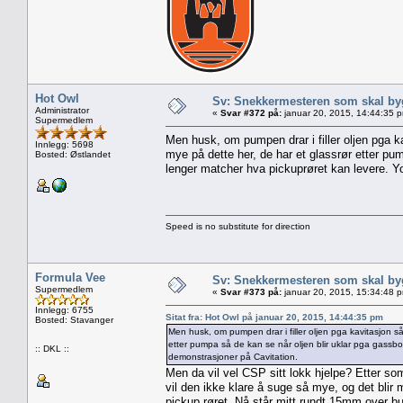
Hot Owl
Sv: Snekkermesteren som skal by
Administrator
«
Svar #372 på:
januar 20, 2015, 14:44:35 
Supermedlem
Men husk, om pumpen drar i filler oljen pga k
Innlegg: 5698
mye på dette her, de har et glassrør etter pum
Bosted: Østlandet
lenger matcher hva pickuprøret kan levere. Y
Speed is no substitute for direction
Formula Vee
Sv: Snekkermesteren som skal by
Supermedlem
«
Svar #373 på:
januar 20, 2015, 15:34:48 
Innlegg: 6755
Sitat fra: Hot Owl på januar 20, 2015, 14:44:35 pm
Bosted: Stavanger
Men husk, om pumpen drar i filler oljen pga kavitasjon s
etter pumpa så de kan se når oljen blir uklar pga gassbo
:: DKL ::
demonstrasjoner på Cavitation.
Men da vil vel CSP sitt lokk hjelpe? Etter so
vil den ikke klare å suge så mye, og det blir
pickup røret. Nå står mitt rundt 15mm over bu