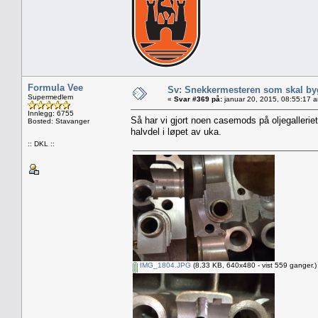
Formula Vee
Sv: Snekkermesteren som skal by
Supermedlem
«
Svar #369 på:
januar 20, 2015, 08:55:17 
Innlegg: 6755
Så har vi gjort noen casemods på oljegalleriet
Bosted: Stavanger
halvdel i løpet av uka.
:: DKL ::
IMG_1804.JPG
(8.33 KB, 640x480 - vist 559 ganger.)