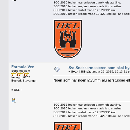
SCC 2015 broken transmission barely left startline.
SCC 2016 broken engine never made it to startline.
SCC 2017 broken wallet made 12.223/191kmt
SCC 2019 broken record made 10.423/208kmt -and sold 
Formula Vee
Sv: Snekkermesteren som skal by
Supermedlem
«
Svar #389 på:
januar 22, 2015, 15:13:21 
Innlegg: 6755
Noen som har noen Ø25mm alu rørstubber ell
Bosted: Stavanger
:: DKL ::
SCC 2015 broken transmission barely left startline.
SCC 2016 broken engine never made it to startline.
SCC 2017 broken wallet made 12.223/191kmt
SCC 2019 broken record made 10.423/208kmt -and sold 