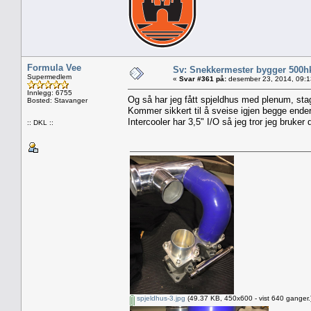
Formula Vee
Sv: Snekkermester bygger 500h
Supermedlem
«
Svar #361 på:
desember 23, 2014, 09:1
Innlegg: 6755
Og så har jeg fått spjeldhus med plenum, stag
Bosted: Stavanger
Kommer sikkert til å sveise igjen begge ende
Intercooler har 3,5" I/O så jeg tror jeg bruker d
:: DKL ::
spjeldhus-3.jpg
(49.37 KB, 450x600 - vist 640 ganger.