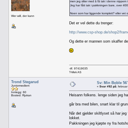
men jeg sliter med å få tak i denne nippern t
Jeg har fått tak i pakkningen bare, over 400
Noen som har liggende komplett? eller vet 
Wer will, der kann
Det er vel dette du trenger:
http://www.csp-shop.de/shop2/fr
Og dette er mannen som skaffer de
-tlf. 97419035
T-Mek AS
Trond Stegarud
Sv: Min Boble 56'
Juniormedlem
«
Svar #92 på:
februar
Innlegg: 60
Heisann folkens. lenge siden jeg har
Bosted: Rjukan
går bra med bilen, snart klar til grun
Når det gjelder skiltlyset så har jeg
lokket.
Pakkningen jeg kjøpte ny fra hotsho