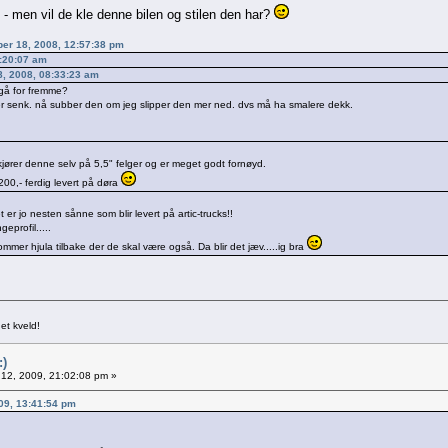
 - men vil de kle denne bilen og stilen den har?
mber 18, 2008, 12:57:38 pm
0:20:07 am
8, 2008, 08:33:23 am
 gå for fremme?
 mer senk. nå subber den om jeg slipper den mer ned. dvs må ha smalere dekk.
jører denne selv på 5,5" felger og er meget godt fornøyd.
00,- ferdig levert på døra
 er jo nesten sånne som blir levert på artic-trucks!!
eprofil.....
mer hjula tilbake der de skal være også. Da blir det jæv.....ig bra
et kveld!
:)
 12, 2009, 21:02:08 pm »
009, 13:41:54 pm