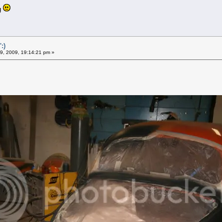
eg
:)
9, 2009, 19:14:21 pm »