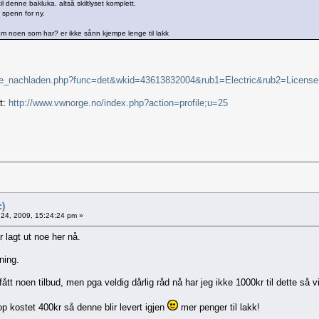
il denne bakluka. altså skiltlyset komplett.
 spenn for ny.
om noen som har? er ikke sånn kjempe lenge til lakk
ame_nachladen.php?func=det&wkid=43613832004&rub1=Electric&rub2=Licens
t:
http://www.vwnorge.no/index.php?action=profile;u=25
:)
 24, 2009, 15:24:24 pm »
 lagt ut noe her nå.
ning.
 fått noen tilbud, men pga veldig dårlig råd nå har jeg ikke 1000kr til dette så
p kostet 400kr så denne blir levert igjen
mer penger til lakk!