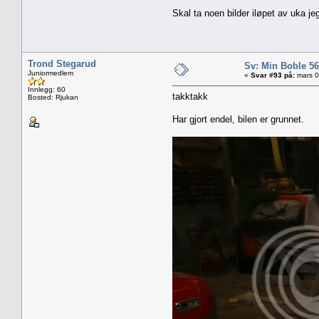
Skal ta noen bilder iløpet av uka j
Trond Stegarud
Sv: Min Boble 56'
Juniormedlem
«
Svar #93 på:
mars 0
Innlegg: 60
takktakk
Bosted: Rjukan
Har gjort endel, bilen er grunnet.