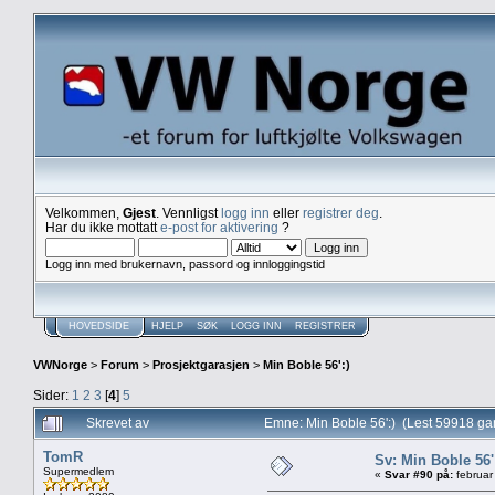
Velkommen,
Gjest
. Vennligst
logg inn
eller
registrer deg
.
Har du ikke mottatt
e-post for aktivering
?
Logg inn med brukernavn, passord og innloggingstid
HOVEDSIDE
HJELP
SØK
LOGG INN
REGISTRER
VWNorge
>
Forum
>
Prosjektgarasjen
>
Min Boble 56':)
Sider:
1
2
3
[
4
]
5
Skrevet av
Emne: Min Boble 56':) (Lest 59918 ga
TomR
Sv: Min Boble 56'
Supermedlem
«
Svar #90 på:
februar