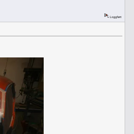
Loggført