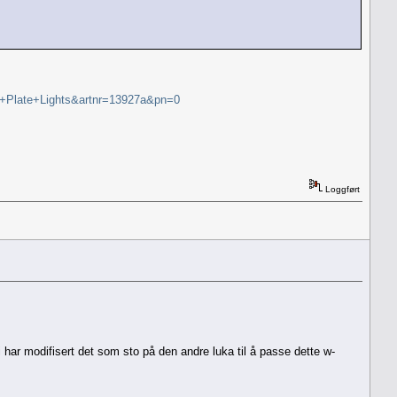
e+Plate+Lights&artnr=13927a&pn=0
Loggført
 vi har modifisert det som sto på den andre luka til å passe dette w-