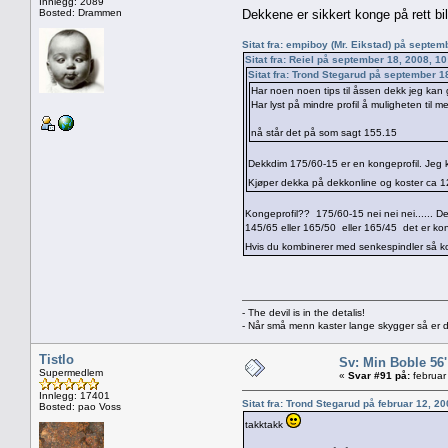
Innlegg: 2089
Bosted: Drammen
Dekkene er sikkert konge på rett bil
Sitat fra: empiboy (Mr. Eikstad) på septe
Sitat fra: Reiel på september 18, 2008, 1
Sitat fra: Trond Stegarud på september 1
Har noen noen tips til åssen dekk jeg kan
Har lyst på mindre profil å muligheten til
nå står det på som sagt 155.15
Dekkdim 175/60-15 er en kongeprofil. Jeg k
Kjøper dekka på dekkonline og koster ca 12
Kongeprofil?? 175/60-15 nei nei nei...... Det
145/65 eller 165/50 eller 165/45 det er kong
Hvis du kombinerer med senkespindler så kom
- The devil is in the detalis!
- Når små menn kaster lange skygger så er d
Tistlo
Sv: Min Boble 56'
Supermedlem
«
Svar #91 på:
februar
Innlegg: 17401
Sitat fra: Trond Stegarud på februar 12, 2
Bosted: pao Voss
takktakk